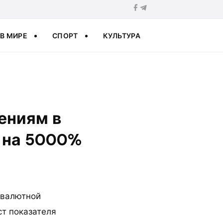
В МИРЕ
СПОРТ
КУЛЬТУРА
ениям в
и на 5000%
овалютной
ст показателя