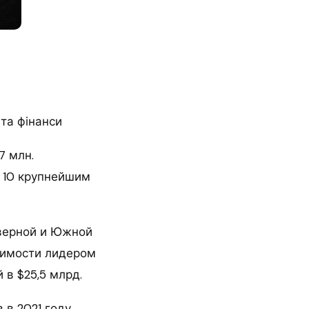
 та фінанси
7 млн.
 10 крупнейшим
еверной и Южной
оимости лидером
 в $25,5 млрд.
в 2021 году