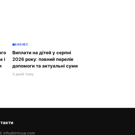
БИЗНЕС
ого
Виплати на дітей у серпні
м і
2026 року: повний перелік
и
допомоги та актуальні суми
5 дней тому
такти
l: info@intvua.com