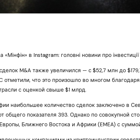
 «Мінфін» в Instagram: головні новини про інвестиції
делок M&A также увеличился — с $52,7 млн до $179,
 отметили, что это произошло во многом благодаря
трасли с оценкой свыше $1 млрд.
афии наибольшее количество сделок заключено в С
от общего показателя 393. Однако по совокупной ст
Европы, Ближнего Востока и Африки (EMEA) с суммой
влеченных компаниями из криптоиндустрии средств 