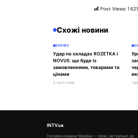
Post Views:
1 621
Схожі новини
БИЗНЕС
Б
Удар по складах ROZETKA і
Ур
NOVUS: що буде із
за
замовленнями, товарами та
че
цінами
ек
4 часа тому
1 д
INTVua
Головні новини України — свіжі, актуальні, за