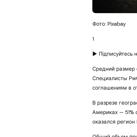
Фото: Pixabay
1
► Підписуйтесь на
Средний размер с
Специалисты PwC
соглашениям в о
В разрезе геогр
Америках — 51% 
оказался регион 
Общий объем при