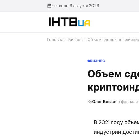
Перейти
Четверг, 6 августа 2026
до
контенту
Головна
›
Бизнес
›
Объем сделок по слияни
БИЗНЕС
Объем сде
криптоинд
By
Олег Бевзя
/
15 февраля
В 2021 году объ
индустрии достиг