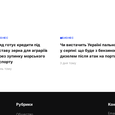
ИЗНЕС
БИЗНЕС
яд готує кредити під
Чи вистачить Україні пальн
ставу зерна для аграріїв
у серпні: що буде з бензино
рез зупинку морського
дизелем після атак на порт
спорту
3 дня тому
ень тому
Рубрики
Кон
Emai
Общество