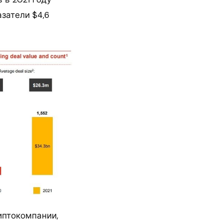
затели $4,6
иптокомпании,