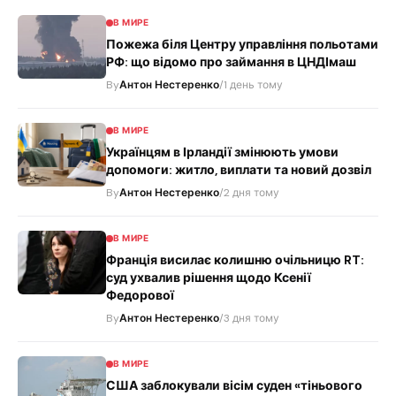
В МИРЕ
Пожежа біля Центру управління польотами
РФ: що відомо про займання в ЦНДІмаш
By
Антон Нестеренко
/
1 день тому
В МИРЕ
Українцям в Ірландії змінюють умови
допомоги: житло, виплати та новий дозвіл
By
Антон Нестеренко
/
2 дня тому
В МИРЕ
Франція висилає колишню очільницю RT:
суд ухвалив рішення щодо Ксенії
Федорової
By
Антон Нестеренко
/
3 дня тому
В МИРЕ
США заблокували вісім суден «тіньового