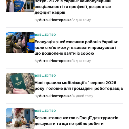
Вступ-2026 в Україні: найпопулярніші
спеціальності та професії, де зростає
дефіцит кадрів
By
Антон Нестеренко
/
2 дня тому
ОБЩЕСТВО
Евакуація з небезпечних районів України:
коли сім’ю можуть вивезти примусово і
що дозволено взяти із собою
By
Антон Нестеренко
/
3 дня тому
ОБЩЕСТВО
Нові правила мобілізації з 1 серпня 2026
року: головне для громадян і роботодавців
By
Антон Нестеренко
/
6 дней тому
ОБЩЕСТВО
Безкоштовне житло в Греції для туристів:
де шукати та що потрібно робити