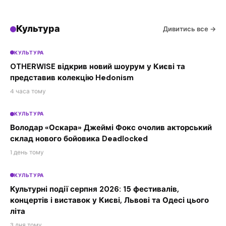
Культура
Дивитись все →
КУЛЬТУРА
OTHERWISE відкрив новий шоурум у Києві та
представив колекцію Hedonism
4 часа тому
КУЛЬТУРА
Володар «Оскара» Джеймі Фокс очолив акторський
склад нового бойовика Deadlocked
1 день тому
КУЛЬТУРА
Культурні події серпня 2026: 15 фестивалів,
концертів і виставок у Києві, Львові та Одесі цього
літа
3 дня тому