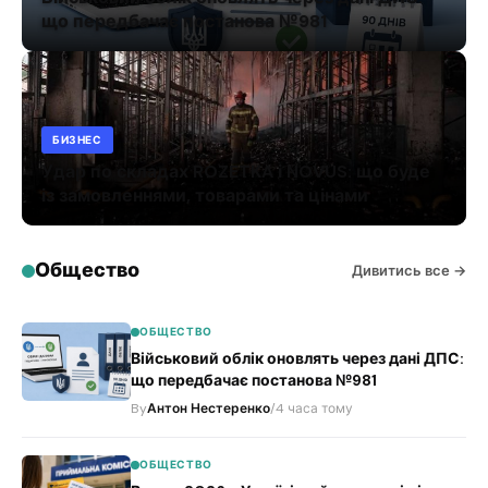
що передбачає постанова №981
БИЗНЕС
Удар по складах ROZETKA і NOVUS: що буде
із замовленнями, товарами та цінами
Общество
Дивитись все →
ОБЩЕСТВО
Військовий облік оновлять через дані ДПС:
що передбачає постанова №981
By
Антон Нестеренко
/
4 часа тому
ОБЩЕСТВО