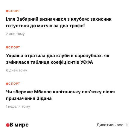
СПОРТ
Ілля Забарний визначився з клубом: захисник
готується до матчів за два трофеї
2 дня тому
СПОРТ
Україна втратила два клуби в єврокубках: як
змінилася таблиця коефіцієнтів УЄФА
6 дней тому
СПОРТ
Чи збереже Мбаппе капітанську пов’язку після
призначення Зідана
1 неделя тому
В мире
Дивитись все →