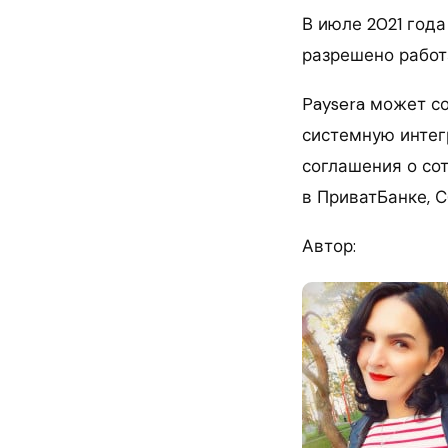
В июле 2021 год
разрешено работа
Paysera может с
системную интег
соглашения о со
в ПриватБанке, С
Автор: