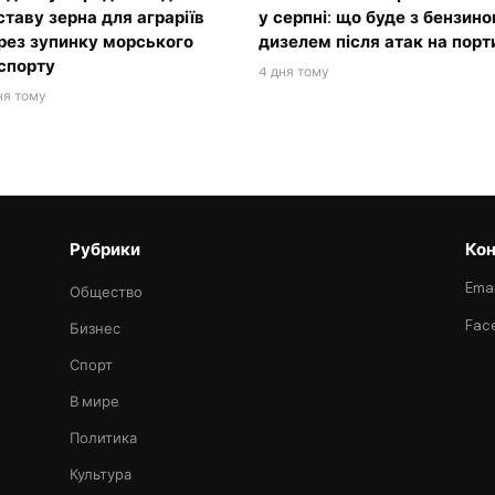
ставу зерна для аграріїв
у серпні: що буде з бензино
рез зупинку морського
дизелем після атак на порт
спорту
4 дня тому
ня тому
Рубрики
Кон
Emai
Общество
Fac
Бизнес
Спорт
В мире
Политика
Культура