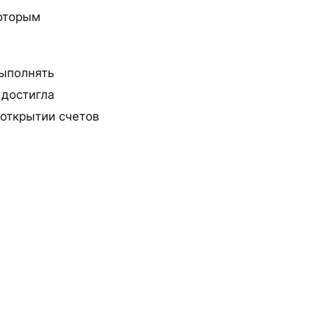
которым
выполнять
 достигла
 открытии счетов