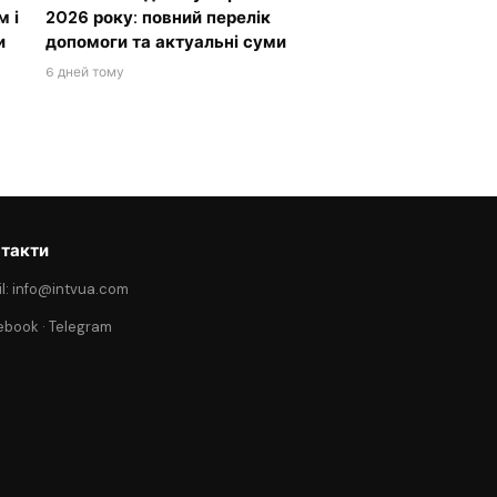
м і
2026 року: повний перелік
и
допомоги та актуальні суми
6 дней тому
такти
l: info@intvua.com
ebook
·
Telegram