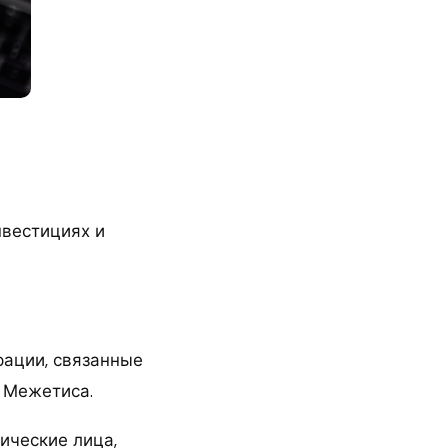
нвестициях и
рации, связанные
а Межетиса.
ические лица,