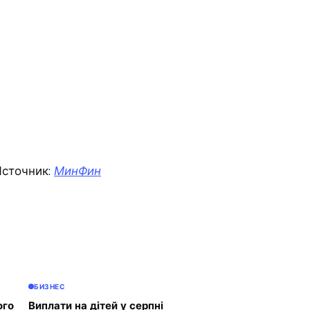
сточник:
МинФин
БИЗНЕС
ого
Виплати на дітей у серпні