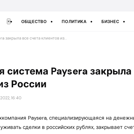
ОБЩЕСТВО
ПОЛИТИКА
БИЗНЕС
×
ra закрыла все счета клиентов из…
 система Paysera закрыла 
из России
2022, 16:40
хкомпания Paysera, специализирующаяся на денежн
уживать сделки в российских рублях, закрывает сче