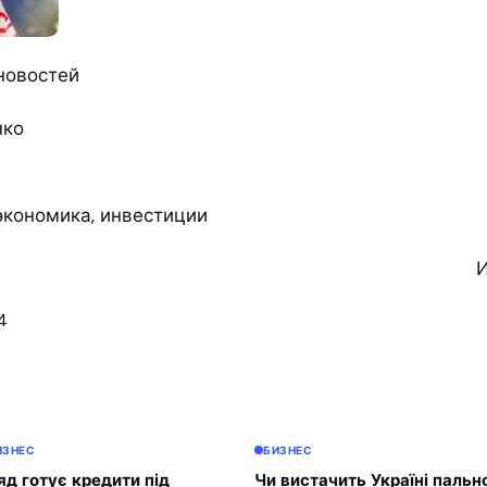
новостей
нко
экономика, инвестиции
И
4
ИЗНЕС
БИЗНЕС
яд готує кредити під
Чи вистачить Україні пальн