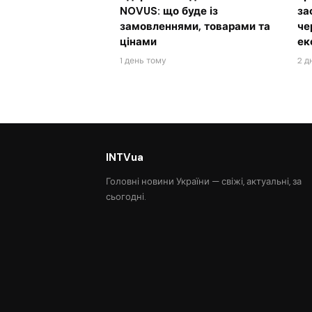
NOVUS: що буде із
за
замовленнями, товарами та
че
цінами
ек
1 день тому
2 д
INTVua
Головні новини України — свіжі, актуальні, за
сьогодні.