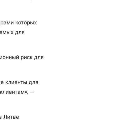
ерами которых
лемых для
ционный риск для
ие клиенты для
клиентам», —
в Литве