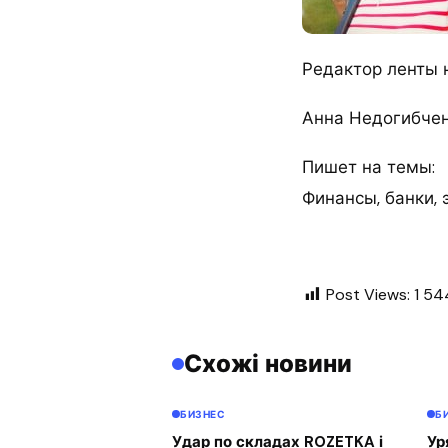
Редактор ленты 
Анна Недогибче
Пишет на темы:
Финансы, банки, 
Post Views:
1 54
Схожі новини
БИЗНЕС
Б
Удар по складах ROZETKA і
Ур