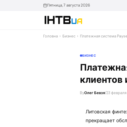
Перейти
Пятница, 7 августа 2026
до
контенту
Головна
›
Бизнес
›
Платежная система Payse
БИЗНЕС
Платежная
клиентов 
By
Олег Бевзя
/
23 февраля 
Литовская финте
прекращает обсл