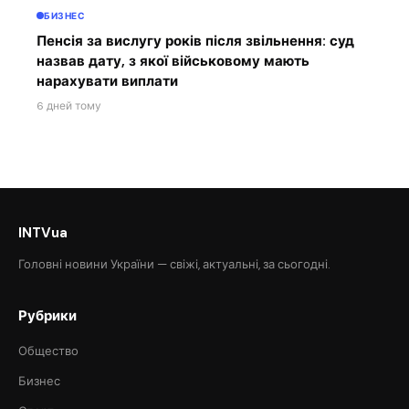
БИЗНЕС
Пенсія за вислугу років після звільнення: суд
назвав дату, з якої військовому мають
нарахувати виплати
6 дней тому
INTVua
Головні новини України — свіжі, актуальні, за сьогодні.
Рубрики
Общество
Бизнес