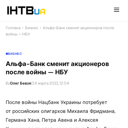
Перейти
до
контенту
Головна
›
Бизнес
›
Альфа-Банк сменит акционеров после
войны — НБУ
БИЗНЕС
Альфа-Банк сменит акционеров
после войны — НБУ
By
Олег Бевзя
/
24 марта 2022, 12:04
После войны Нацбанк Украины потребует
от российских олигархов Михаила Фридмана,
Германа Хана, Петра Авена и Алексея