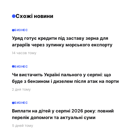
Схожі новини
БИЗНЕС
Уряд готує кредити під заставу зерна для
аграріїв через зупинку морського експорту
14 часов тому
БИЗНЕС
Чи вистачить Україні пального у серпні: що
буде з бензином і дизелем після атак на порти
2 дня тому
БИЗНЕС
Виплати на дітей у серпні 2026 року: повний
перелік допомоги та актуальні суми
5 дней тому