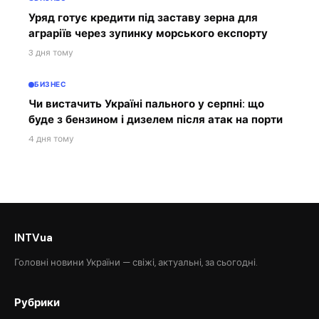
Уряд готує кредити під заставу зерна для
аграріїв через зупинку морського експорту
3 дня тому
БИЗНЕС
Чи вистачить Україні пального у серпні: що
буде з бензином і дизелем після атак на порти
4 дня тому
INTVua
Головні новини України — свіжі, актуальні, за сьогодні.
Рубрики