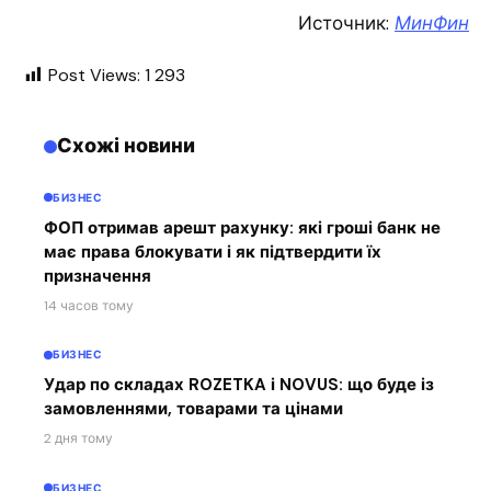
Источник:
МинФин
Post Views:
1 293
Схожі новини
БИЗНЕС
ФОП отримав арешт рахунку: які гроші банк не
має права блокувати і як підтвердити їх
призначення
14 часов тому
БИЗНЕС
Удар по складах ROZETKA і NOVUS: що буде із
замовленнями, товарами та цінами
2 дня тому
БИЗНЕС