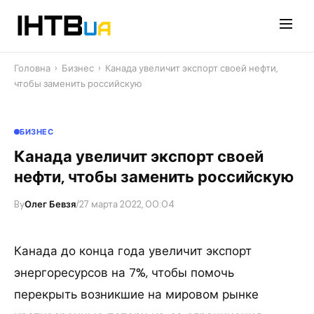
Перейти
до
контенту
Головна
›
Бизнес
›
Канада увеличит экспорт своей нефти,
чтобы заменить российскую
БИЗНЕС
Канада увеличит экспорт своей
нефти, чтобы заменить российскую
By
Олег Бевзя
/
27 марта 2022, 00:04
Канада до конца года увеличит экспорт
энергоресурсов на 7%, чтобы помочь
перекрыть возникшие на мировом рынке