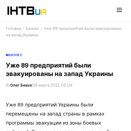
Перейти
до
контенту
Головна
›
Бизнес
›
Уже 89 предприятий были эвакуированы
на запад Украины
БИЗНЕС
Уже 89 предприятий были
эвакуированы на запад Украины
By
Олег Бевзя
/
28 марта 2022, 05:04
Уже 89 предприятий Украины были
перемещены на запад страны в рамках
программы эвакуации из зоны боевых