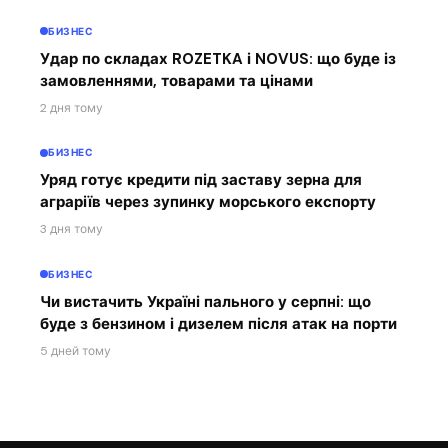
БИЗНЕС
Удар по складах ROZETKA і NOVUS: що буде із
замовленнями, товарами та цінами
2 дня тому
БИЗНЕС
Уряд готує кредити під заставу зерна для
аграріїв через зупинку морського експорту
3 дня тому
БИЗНЕС
Чи вистачить Україні пального у серпні: що
буде з бензином і дизелем після атак на порти
5 дней тому