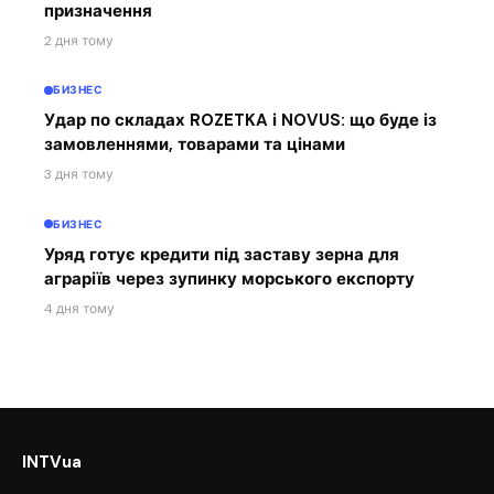
призначення
2 дня тому
БИЗНЕС
Удар по складах ROZETKA і NOVUS: що буде із
замовленнями, товарами та цінами
3 дня тому
БИЗНЕС
Уряд готує кредити під заставу зерна для
аграріїв через зупинку морського експорту
4 дня тому
INTVua