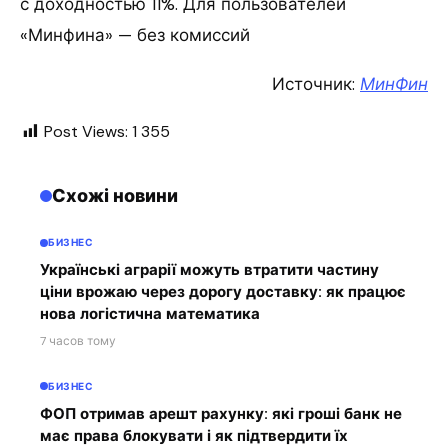
с доходностью 11%. Для пользователей
«Минфина» — без комиссий
Источник:
МинФин
Post Views:
1 355
Схожі новини
БИЗНЕС
Українські аграрії можуть втратити частину
ціни врожаю через дорогу доставку: як працює
нова логістична математика
7 часов тому
БИЗНЕС
ФОП отримав арешт рахунку: які гроші банк не
має права блокувати і як підтвердити їх