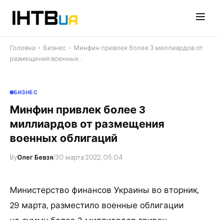
Перейти
до
контенту
Головна
›
Бизнес
›
Минфин привлек более 3 миллиардов от
размещения военных…
БИЗНЕС
Минфин привлек более 3
миллиардов от размещения
военных облигаций
By
Олег Бевзя
/
30 марта 2022, 05:04
Министерство финансов Украины во вторник,
29 марта, разместило военные облигации