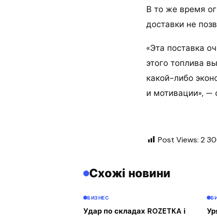
В то же время о
доставки не позв
«Эта поставка оч
этого топлива вы
какой-либо эконо
и мотивации», — 
Post Views:
2 3
Схожі новини
БИЗНЕС
Б
Удар по складах ROZETKA і
Ур