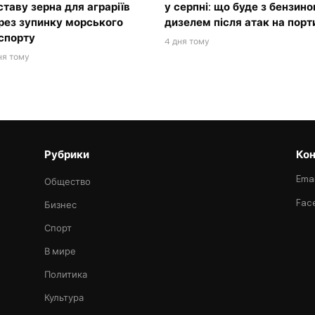
ставу зерна для аграріїв
у серпні: що буде з бензино
рез зупинку морського
дизелем після атак на порт
спорту
4 дня тому
ня тому
Рубрики
Кон
Emai
Общество
Fac
Бизнес
Спорт
В мире
Политика
Культура