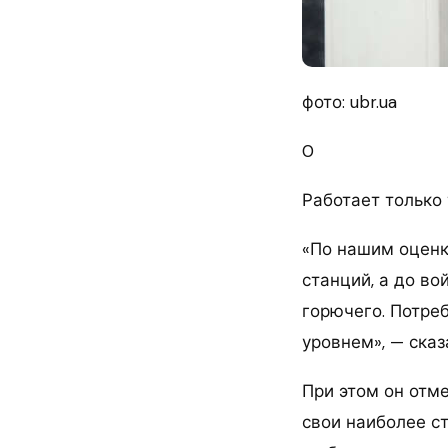
фото: ubr.ua
0
Работает только
«По нашим оценка
станций, а до во
горючего. Потре
уровнем», — сказ
При этом он отм
свои наиболее с