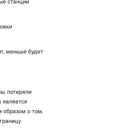
ные станции
новки
ит, меньше будет
ы, потеряли
х является
 образом о том,
границу