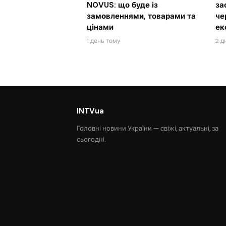
NOVUS: що буде із
за
замовленнями, товарами та
че
цінами
ек
1 день тому
2 д
INTVua
Головні новини України — свіжі, актуальні, за
сьогодні.