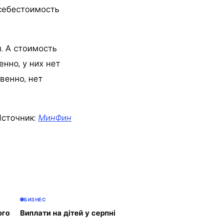
 себестоимость
. А стоимость
нно, у них нет
венно, нет
сточник:
МинФин
БИЗНЕС
ого
Виплати на дітей у серпні