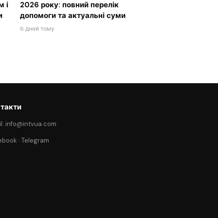
м і
2026 року: повний перелік
и
допомоги та актуальні суми
6 дней тому
такти
l: info@intvua.com
ebook
·
Telegram