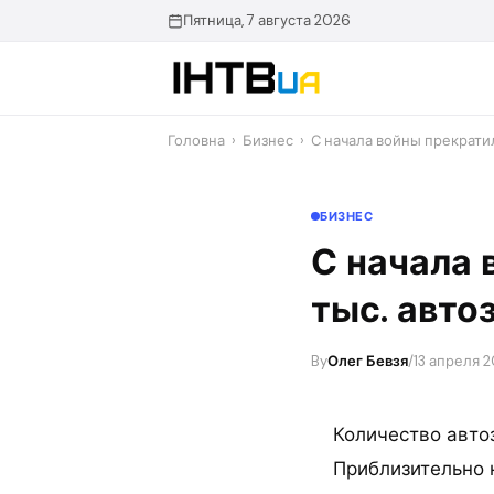
Перейти
Пятница, 7 августа 2026
до
контенту
Головна
›
Бизнес
›
С начала войны прекратил
БИЗНЕС
С начала 
тыс. авто
By
Олег Бевзя
/
13 апреля 2
Количество авто
Приблизительно 