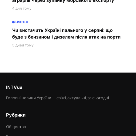
аграріїв через зупинку морського експорту
4 дня тому
БИЗНЕС
Чи вистачить Україні пального у серпні: що
буде з бензином і дизелем після атак на порти
5 дней тому
INTVua
Головні новини України — свіжі, актуальні, за сьогодні.
Рубрики
Общество