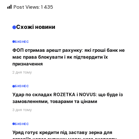
Post Views:
1 435
Схожі новини
БИЗНЕС
ФОП отримав арешт рахунку: які гроші банк не
має права блокувати і як підтвердити їх
призначення
2 дня тому
БИЗНЕС
Удар по складах ROZETKA і NOVUS: що буде із
замовленнями, товарами та цінами
3 дня тому
БИЗНЕС
Уряд готує кредити під заставу зерна для