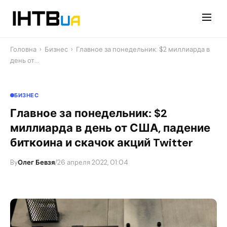
Перейти
до
контенту
Головна
›
Бизнес
›
Главное за понедельник: $2 миллиарда в
день от…
БИЗНЕС
Главное за понедельник: $2
миллиарда в день от США, падение
биткоина и скачок акций Twitter
By
Олег Бевзя
/
26 апреля 2022, 01:04