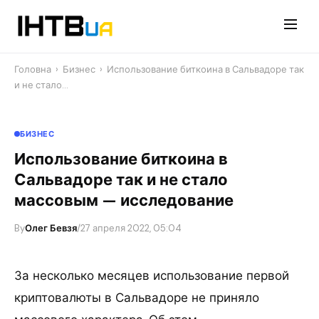
Перейти
до
контенту
Головна
›
Бизнес
›
Использование биткоина в Сальвадоре так
и не стало…
БИЗНЕС
Использование биткоина в
Сальвадоре так и не стало
массовым — исследование
By
Олег Бевзя
/
27 апреля 2022, 05:04
За несколько месяцев использование первой
криптовалюты в Сальвадоре не приняло