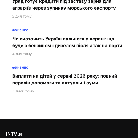
Уряд готує кредити під заставу зерна для
аграріїв через зупинку морського експорту
2 дня тому
БИЗНЕС
Чи вистачить Україні пального у серпні: що
буде з бензином і дизелем після атак на порти
4 дня тому
БИЗНЕС
Виплати на дітей у серпні 2026 року: повний
перелік допомоги та актуальні суми
6 дней тому
INTVua