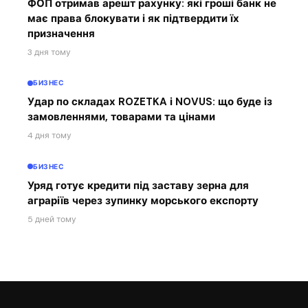
ФОП отримав арешт рахунку: які гроші банк не
має права блокувати і як підтвердити їх
призначення
3 дня тому
БИЗНЕС
Удар по складах ROZETKA і NOVUS: що буде із
замовленнями, товарами та цінами
4 дня тому
БИЗНЕС
Уряд готує кредити під заставу зерна для
аграріїв через зупинку морського експорту
5 дней тому