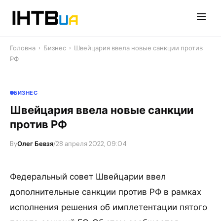
Перейти
до
контенту
Головна
›
Бизнес
›
Швейцария ввела новые санкции против
РФ
БИЗНЕС
Швейцария ввела новые санкции
против РФ
By
Олег Бевзя
/
28 апреля 2022, 09:04
Федеральный совет Швейцарии ввел
дополнительные санкции против РФ в рамках
исполнения решения об имплетентации пятого