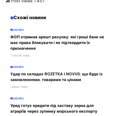
Post Views:
1 457
Схожі новини
БИЗНЕС
ФОП отримав арешт рахунку: які гроші банк не
має права блокувати і як підтвердити їх
призначення
7 часов тому
БИЗНЕС
Удар по складах ROZETKA і NOVUS: що буде із
замовленнями, товарами та цінами
1 день тому
БИЗНЕС
Уряд готує кредити під заставу зерна для
аграріїв через зупинку морського експорту