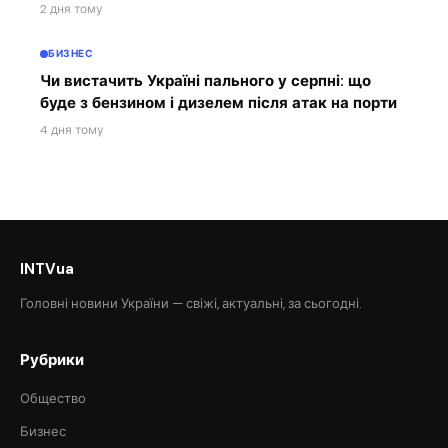
2 дня тому
БИЗНЕС
Чи вистачить Україні пального у серпні: що
буде з бензином і дизелем після атак на порти
4 дня тому
INTVua
Головні новини України — свіжі, актуальні, за сьогодні.
Рубрики
Общество
Бизнес