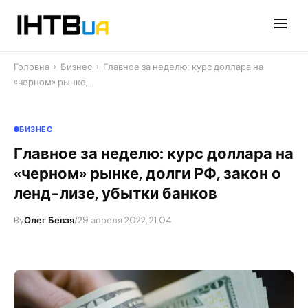
Перейти
до
контенту
Головна
›
Бизнес
›
Главное за неделю: курс доллара на
«черном» рынке,…
БИЗНЕС
Главное за неделю: курс доллара на
«черном» рынке, долги РФ, закон о
ленд-лизе, убытки банков
By
Олег Бевзя
/
29 апреля 2022, 21:04