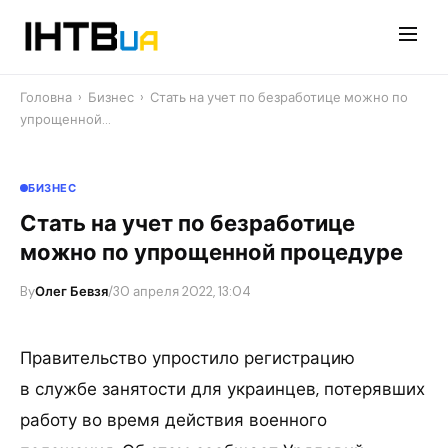
Перейти
до
контенту
Головна
›
Бизнес
›
Стать на учет по безработице можно по
упрощенной…
БИЗНЕС
Стать на учет по безработице
можно по упрощенной процедуре
By
Олег Бевзя
/
30 апреля 2022, 13:04
Правительство упростило регистрацию
в службе занятости для украинцев, потерявших
работу во время действия военного