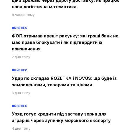
ціни врожаю через дорогу доставку: як працює
нова логістична математика
9 часов тому
БИЗНЕС
ФОП отримав арешт рахунку: які гроші банк не
має права блокувати і як підтвердити їх
призначення
2 дня тому
БИЗНЕС
Удар по складах ROZETKA і NOVUS: що буде із
замовленнями, товарами та цінами
3 дня тому
БИЗНЕС
Уряд готує кредити під заставу зерна для
аграріїв через зупинку морського експорту
4 дня тому