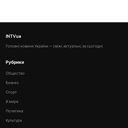
INTVua
Головні новини України — свіжі, актуальні, за сьогодні.
Рубрики
Общество
Бизнес
Спорт
В мире
Политика
Культура