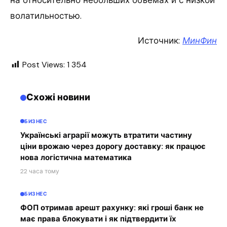
на относительно небольших объемах и с низкой
волатильностью.
Источник:
МинФин
Post Views:
1 354
Схожі новини
БИЗНЕС
Українські аграрії можуть втратити частину
ціни врожаю через дорогу доставку: як працює
нова логістична математика
22 часа тому
БИЗНЕС
ФОП отримав арешт рахунку: які гроші банк не
має права блокувати і як підтвердити їх