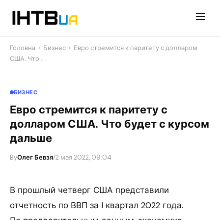
Перейти
до
контенту
Головна
›
Бизнес
›
Евро стремится к паритету с долларом
США. Что…
БИЗНЕС
Евро стремится к паритету с
долларом США. Что будет с курсом
дальше
By
Олег Бевзя
/
2 мая 2022, 09:04
В прошлый четверг США представили
отчетность по ВВП за I квартал 2022 года.