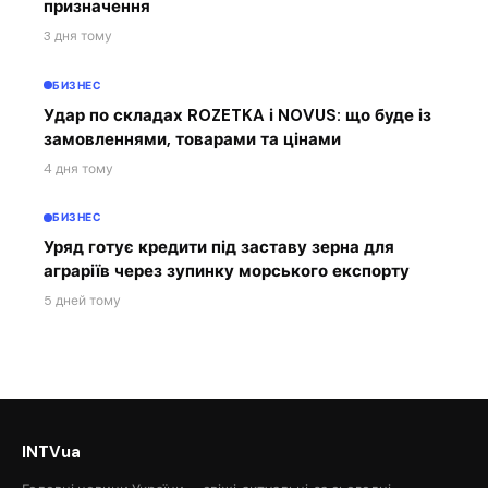
призначення
3 дня тому
БИЗНЕС
Удар по складах ROZETKA і NOVUS: що буде із
замовленнями, товарами та цінами
4 дня тому
БИЗНЕС
Уряд готує кредити під заставу зерна для
аграріїв через зупинку морського експорту
5 дней тому
INTVua