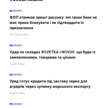
БИЗНЕС
ФОП отримав арешт рахунку: які гроші банк не
має права блокувати і як підтвердити їх
призначення
23 часа тому
БИЗНЕС
Удар по складах ROZETKA і NOVUS: що буде із
замовленнями, товарами та цінами
2 дня тому
БИЗНЕС
Уряд готує кредити під заставу зерна для
аграріїв через зупинку морського експорту
3 дня тому
БИЗНЕС