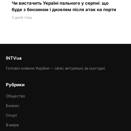
Чи вистачить Україні пального у серпні: що
буде з бензином і дизелем після атак на порти
5 дней тому
INTVua
Головні новини України — свіжі, актуальні, за сьогодні.
Рубрики
Общество
Бизнес
Спорт
В мире