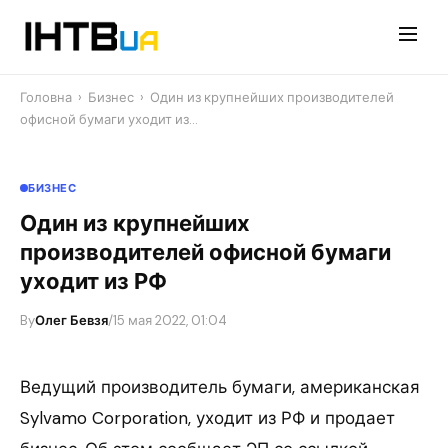
Перейти
до
контенту
Головна
›
Бизнес
›
Один из крупнейших производителей
офисной бумаги уходит из…
БИЗНЕС
Один из крупнейших
производителей офисной бумаги
уходит из РФ
By
Олег Бевзя
/
15 мая 2022, 01:04
Ведущий производитель бумаги, американская
Sylvamo Corporation, уходит из РФ и продает