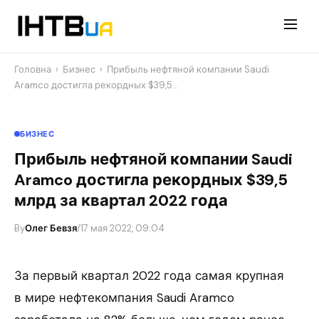
Перейти
до
контенту
Головна
›
Бизнес
›
Прибыль нефтяной компании Saudi
Aramco достигла рекордных $39,5…
БИЗНЕС
Прибыль нефтяной компании Saudi
Aramco достигла рекордных $39,5
млрд за квартал 2022 года
By
Олег Бевзя
/
17 мая 2022, 09:04
За первый квартал 2022 года самая крупная
в мире нефтекомпания Saudi Aramco