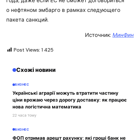
года, даже если ЕС не сможет договориться
о нефтяном эмбарго в рамках следующего
пакета санкций.
Источник:
МинФин
Post Views:
1 425
Схожі новини
БИЗНЕС
Українські аграрії можуть втратити частину
ціни врожаю через дорогу доставку: як працює
нова логістична математика
22 часа тому
БИЗНЕС
ФОП отримав арешт рахунку: які гроші банк не