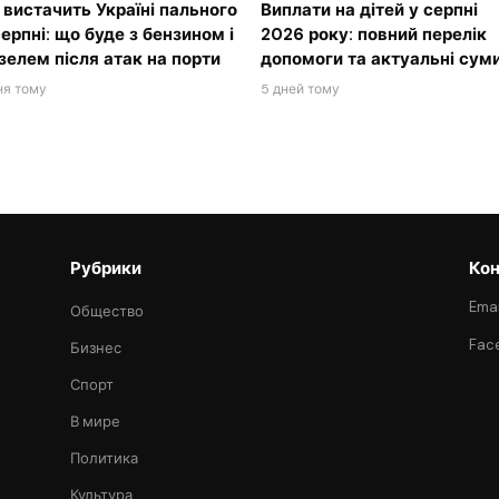
 вистачить Україні пального
Виплати на дітей у серпні
серпні: що буде з бензином і
2026 року: повний перелік
зелем після атак на порти
допомоги та актуальні сум
ня тому
5 дней тому
Рубрики
Кон
Emai
Общество
Fac
Бизнес
Спорт
В мире
Политика
Культура