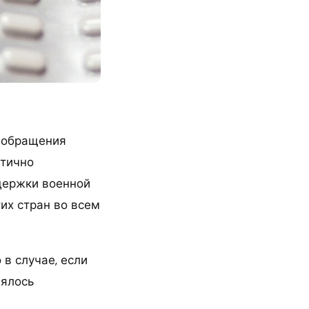
е обращения
стично
держки военной
тих стран во всем
 в случае, если
лялось