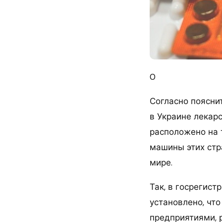
0
Согласно поясни
в Украине лекар
расположено на 
машины этих стра
мире.
Так, в госрегист
установлено, чт
предприятиями, 