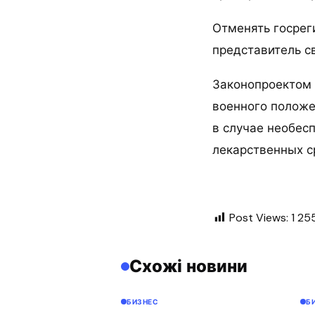
Отменять госрег
представитель с
Законопроектом 
военного положе
в случае необес
лекарственных с
Post Views:
1 25
Схожі новини
БИЗНЕС
Б