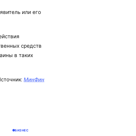
явитель или его
ействия
твенных средств
аины в таких
сточник:
МинФин
БИЗНЕС