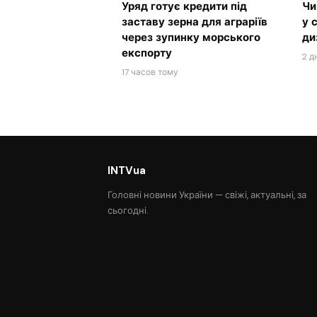
Уряд готує кредити під
Чи
заставу зерна для аграріїв
у 
через зупинку морського
ди
експорту
2 д
17 часов тому
INTVua
Головні новини України — свіжі, актуальні, за
сьогодні.