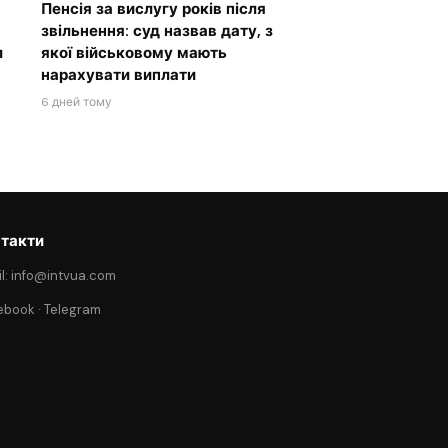
Пенсія за вислугу років після
звільнення: суд назвав дату, з
и
якої військовому мають
нарахувати виплати
6 дней тому
такти
l: info@intvua.com
ebook
·
Telegram