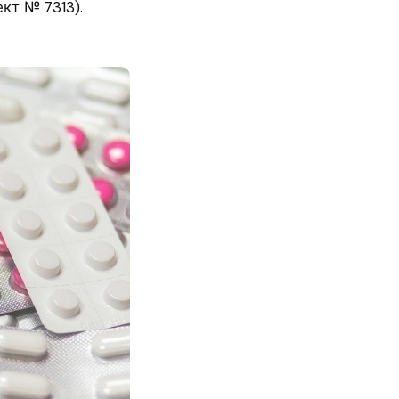
кт № 7313).