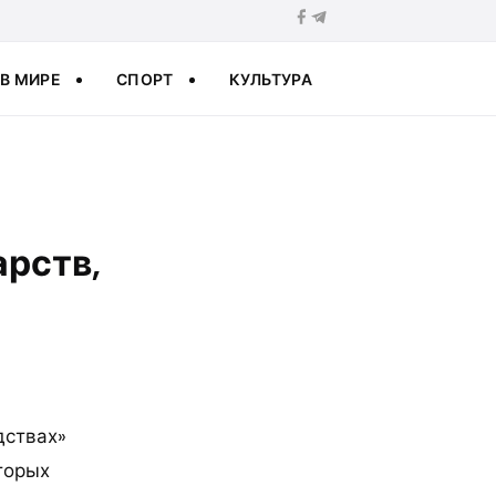
В МИРЕ
СПОРТ
КУЛЬТУРА
арств,
дствах»
торых