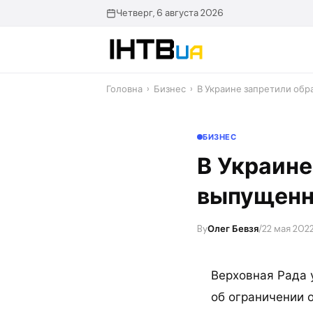
Перейти
Четверг, 6 августа 2026
до
контенту
Головна
›
Бизнес
›
В Украине запретили обр
БИЗНЕС
В Украине
выпущенн
By
Олег Бевзя
/
22 мая 2022
Верховная Рада 
об ограничении 