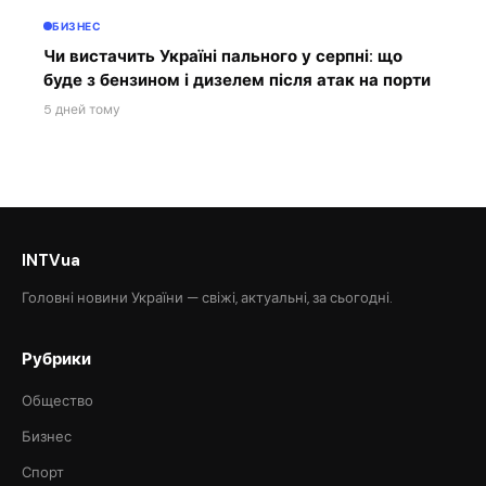
БИЗНЕС
Чи вистачить Україні пального у серпні: що
буде з бензином і дизелем після атак на порти
5 дней тому
INTVua
Головні новини України — свіжі, актуальні, за сьогодні.
Рубрики
Общество
Бизнес
Спорт