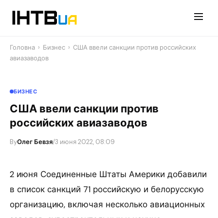
Перейти
до
контенту
Головна
›
Бизнес
›
США ввели санкции против российских
авиазаводов
БИЗНЕС
США ввели санкции против
российских авиазаводов
By
Олег Бевзя
/
3 июня 2022, 08:09
2 июня Соединенные Штаты Америки добавили
в список санкций 71 российскую и белорусскую
организацию, включая несколько авиационных