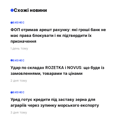
Схожі новини
БИЗНЕС
ФОП отримав арешт рахунку: які гроші банк не
має права блокувати і як підтвердити їх
призначення
1 день тому
БИЗНЕС
Удар по складах ROZETKA і NOVUS: що буде із
замовленнями, товарами та цінами
2 дня тому
БИЗНЕС
Уряд готує кредити під заставу зерна для
аграріїв через зупинку морського експорту
3 дня тому