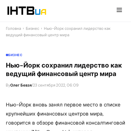
Перейти
до
контенту
Головна
›
Бизнес
›
Нью-Йорк сохранил лидерство как
ведущий финансовый центр мира
БИЗНЕС
Нью-Йорк сохранил лидерство как
ведущий финансовый центр мира
By
Олег Бевзя
/
23 сентября 2022, 06:09
Нью-Йорк вновь занял первое место в списке
крупнейших финансовых центров мира,
говорится в обзоре финансовой консалтинговой