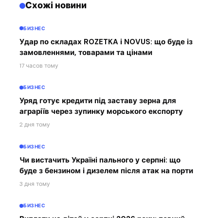
Схожі новини
БИЗНЕС
Удар по складах ROZETKA і NOVUS: що буде із
замовленнями, товарами та цінами
17 часов тому
БИЗНЕС
Уряд готує кредити під заставу зерна для
аграріїв через зупинку морського експорту
2 дня тому
БИЗНЕС
Чи вистачить Україні пального у серпні: що
буде з бензином і дизелем після атак на порти
3 дня тому
БИЗНЕС