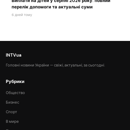
Виплати на дітей у серпні 2026 року: повний
перелік допомоги та актуальні суми
6 дней тому
INTVua
Головні новини України — свіжі, актуальні, за сьогодні.
Рубрики
Общество
Бизнес
Спорт
В мире