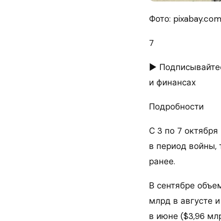
Фото: pixabay.co
7
► Подписывайтес
и финансах
Подробности
С 3 по 7 октября
в период войны, 
ранее.
В сентябре объем
млрд в августе и
в июне ($3,96 млр