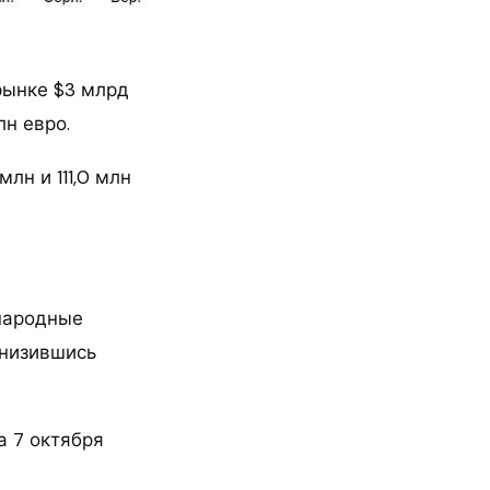
рынке $3 млрд
лн евро.
лн и 111,0 млн
народные
снизившись
а 7 октября