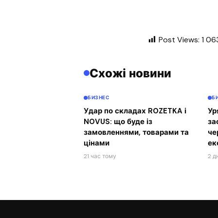
Post Views:
1 06
Схожі новини
БИЗНЕС
Б
Удар по складах ROZETKA і
Ур
NOVUS: що буде із
за
замовленнями, товарами та
че
цінами
ек
21 час тому
2 д