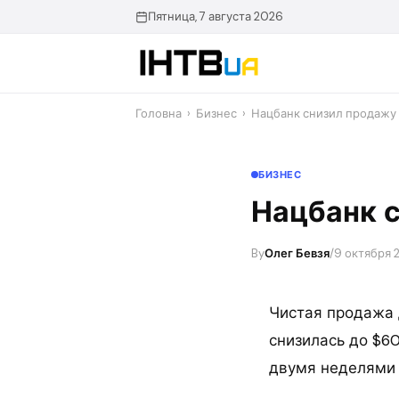
Перейти
Пятница, 7 августа 2026
до
контенту
Головна
›
Бизнес
›
Нацбанк снизил продажу 
БИЗНЕС
Нацбанк с
By
Олег Бевзя
/
9 октября 2
Чистая продажа
снизилась до $60
двумя неделями 