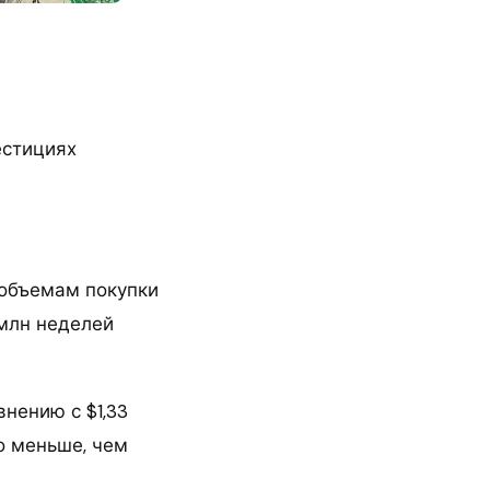
естициях
 объемам покупки
 млн неделей
нению с $1,33
до меньше, чем