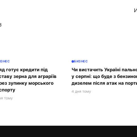
И
3
ИЗНЕС
БИЗНЕС
яд готує кредити під
Чи вистачить Україні пальн
ставу зерна для аграріїв
у серпні: що буде з бензино
рез зупинку морського
дизелем після атак на порт
спорту
4 дня тому
ня тому