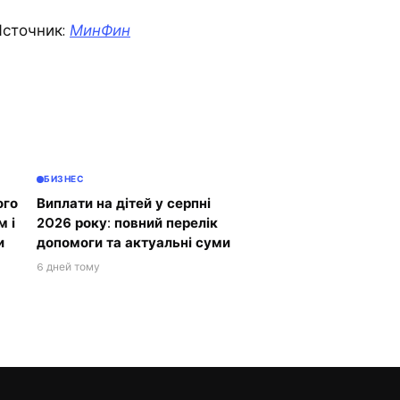
сточник:
МинФин
БИЗНЕС
ого
Виплати на дітей у серпні
м і
2026 року: повний перелік
и
допомоги та актуальні суми
6 дней тому