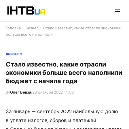
Перейти
до
контенту
Головна
›
Бизнес
›
Стало известно, какие отрасли экономики
больше всего наполнили…
БИЗНЕС
Стало известно, какие отрасли
экономики больше всего наполнили
бюджет с начала года
By
Олег Бевзя
/
29 октября 2022, 14:09
За январь — сентябрь 2022 наибольшую долю
в уплате налогов, сборов и платежей