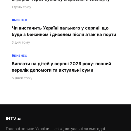
1 день тому
БИЗНЕС
Чи вистачить Україні пального у серпні: що
буде з бензином і дизелем після атак на порти
3 дня тому
БИЗНЕС
Виплати на дітей у серпні 2026 року: повний
перелік допомоги та актуальні суми
5 дней тому
INTVua
Головні новини України — свіжі, актуальні, за сьогодні.