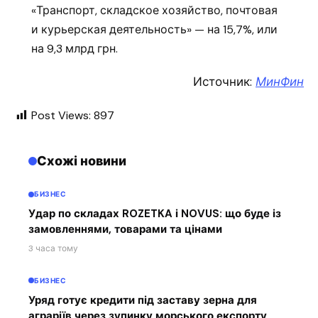
«Транспорт, складское хозяйство, почтовая
и курьерская деятельность» — на 15,7%, или
на 9,3 млрд грн.
Источник:
МинФин
Post Views:
897
Схожі новини
БИЗНЕС
Удар по складах ROZETKA і NOVUS: що буде із
замовленнями, товарами та цінами
3 часа тому
БИЗНЕС
Уряд готує кредити під заставу зерна для
аграріїв через зупинку морського експорту