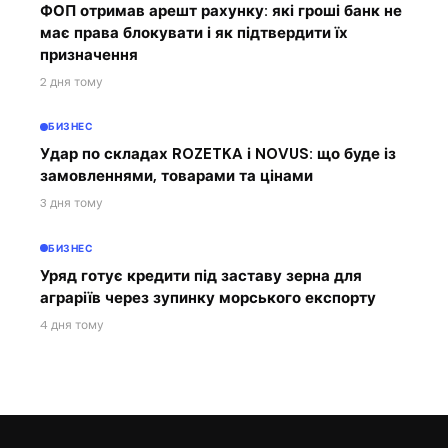
ФОП отримав арешт рахунку: які гроші банк не
має права блокувати і як підтвердити їх
призначення
2 дня тому
БИЗНЕС
Удар по складах ROZETKA і NOVUS: що буде із
замовленнями, товарами та цінами
3 дня тому
БИЗНЕС
Уряд готує кредити під заставу зерна для
аграріїв через зупинку морського експорту
4 дня тому