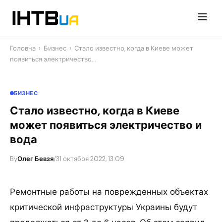
Перейти
до
контенту
Головна
›
Бизнес
›
Стало известно, когда в Киеве может
появиться электричество…
БИЗНЕС
Стало известно, когда в Киеве
может появиться электричество и
вода
By
Олег Бевзя
/
31 октября 2022, 13:09
Ремонтные работы на поврежденных объектах
критической инфраструктуры Украины будут