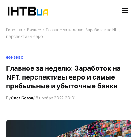
Перейти
до
контенту
Головна
›
Бизнес
›
Главное за неделю: Заработок на NFT,
перспективы евро…
БИЗНЕС
Главное за неделю: Заработок на
NFT, перспективы евро и самые
прибыльные и убыточные банки
By
Олег Бевзя
/
18 ноября 2022, 20:01