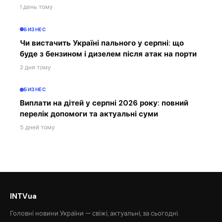
1 день тому
БИЗНЕС
Чи вистачить Україні пального у серпні: що
буде з бензином і дизелем після атак на порти
3 дня тому
БИЗНЕС
Виплати на дітей у серпні 2026 року: повний
перелік допомоги та актуальні суми
5 дней тому
INTVua
Головні новини України — свіжі, актуальні, за сьогодні.