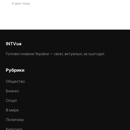
4 дня тому
INTVua
Головні новини України — свіжі, актуальні, за сьогодні.
Рубрики
Общество
Бизнес
Спорт
В мире
Политика
Культура