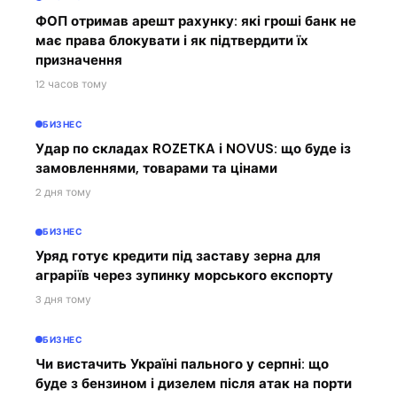
ФОП отримав арешт рахунку: які гроші банк не
має права блокувати і як підтвердити їх
призначення
12 часов тому
БИЗНЕС
Удар по складах ROZETKA і NOVUS: що буде із
замовленнями, товарами та цінами
2 дня тому
БИЗНЕС
Уряд готує кредити під заставу зерна для
аграріїв через зупинку морського експорту
3 дня тому
БИЗНЕС
Чи вистачить Україні пального у серпні: що
буде з бензином і дизелем після атак на порти