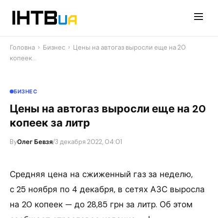
Перейти
до
контенту
Головна
›
Бизнес
›
Цены на автогаз выросли еще на 20
копеек…
БИЗНЕС
Цены на автогаз выросли еще на 20
копеек за литр
By
Олег Бевзя
/
3 декабря 2022, 04:01
Средняя цена на сжиженный газ за неделю,
с 25 ноября по 4 декабря, в сетях АЗС выросла
на 20 копеек — до 28,85 грн за литр. Об этом