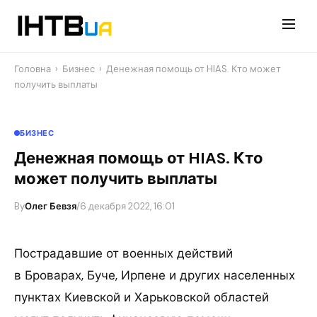
Перейти
до
контенту
Головна
›
Бизнес
›
Денежная помощь от HIAS. Кто может
получить выплаты
БИЗНЕС
Денежная помощь от HIAS. Кто
может получить выплаты
By
Олег Бевзя
/
6 декабря 2022, 16:01
Пострадавшие от военных действий
в Броварах, Буче, Ирпене и других населенных
пунктах Киевской и Харьковской областей