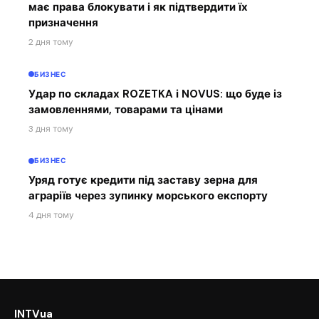
має права блокувати і як підтвердити їх
призначення
2 дня тому
БИЗНЕС
Удар по складах ROZETKA і NOVUS: що буде із
замовленнями, товарами та цінами
3 дня тому
БИЗНЕС
Уряд готує кредити під заставу зерна для
аграріїв через зупинку морського експорту
4 дня тому
INTVua