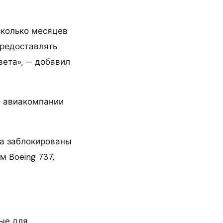
сколько месяцев
предоставлять
света», — добавил
м авиакомпании
та заблокированы
м Boeing 737,
мые для