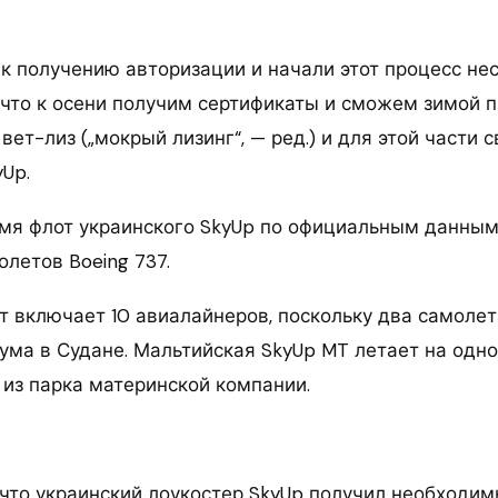
 к получению авторизации и начали этот процесс не
 что к осени получим сертификаты и сможем зимой 
вет-лиз („мокрый лизинг“, — ред.) и для этой части 
Up.
мя флот украинского SkyUp по официальным данны
олетов Boeing 737.
т включает 10 авиалайнеров, поскольку два самоле
ума в Судане. Мальтийская SkyUp MT летает на одно
 из парка материнской компании.
 что украинский лоукостер SkyUp получил необходи