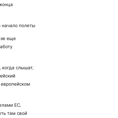
 конца
p начало полеты
юзе еще
работу
, когда слышат,
пейский
в европейском
елами ЕС,
еть там свой