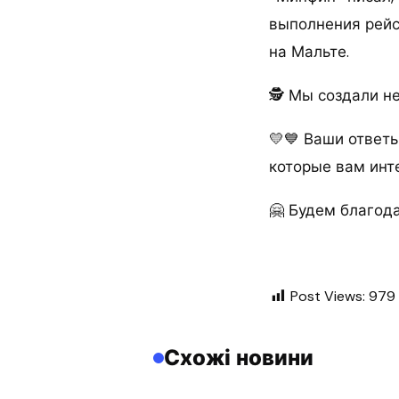
выполнения рейс
на Мальте.
🕵️ Мы создали н
💛💙 Ваши ответ
которые вам инт
🤗 Будем благода
Post Views:
979
Схожі новини