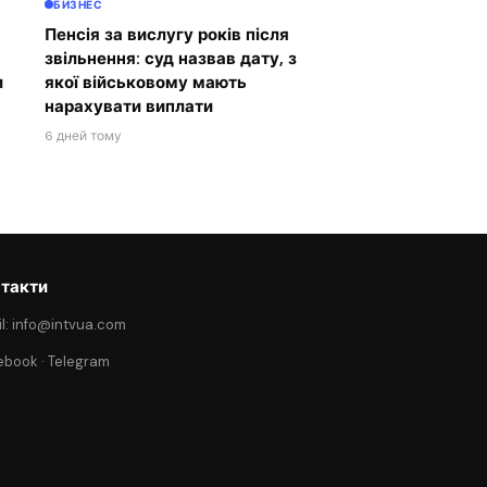
БИЗНЕС
Пенсія за вислугу років після
звільнення: суд назвав дату, з
и
якої військовому мають
нарахувати виплати
6 дней тому
такти
l: info@intvua.com
ebook
·
Telegram