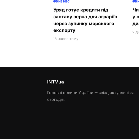
БИЗНЕС
Б
Уряд готує кредити під
Чи
заставу зерна для аграріїв
у 
через зупинку морського
ди
експорту
2 д
13 часов тому
INTVua
Головні новини України — свіжі, актуальні, за
сьогодні.