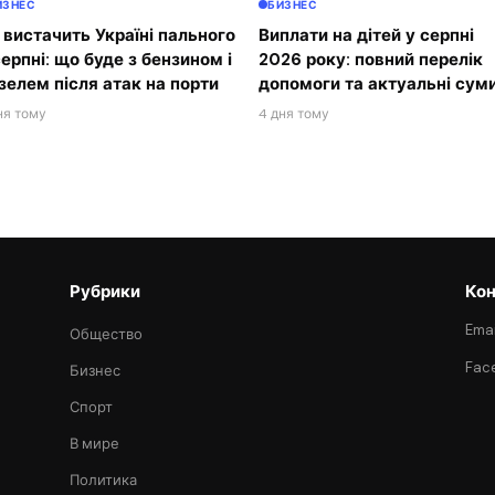
ИЗНЕС
БИЗНЕС
 вистачить Україні пального
Виплати на дітей у серпні
серпні: що буде з бензином і
2026 року: повний перелік
зелем після атак на порти
допомоги та актуальні сум
ня тому
4 дня тому
Рубрики
Кон
Emai
Общество
Fac
Бизнес
Спорт
В мире
Политика