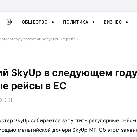
ОБЩЕСТВО
ПОЛИТИКА
БИЗНЕС
×
ующем году запустит регулярные рейсы…
й SkyUp в следующем году
е рейсы в ЕС
, 12:01
остер SkyUp собирается запустить регулярные рейсы
омощью мальтийской дочери SkyUp MT. Об этом заяви