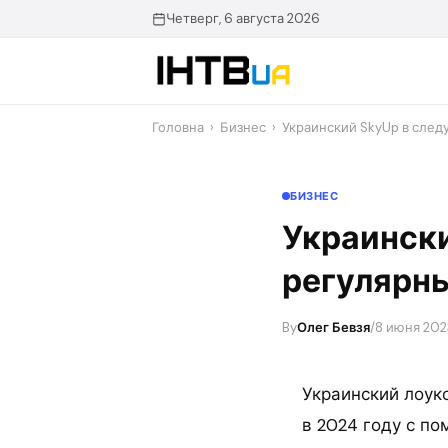
Перейти
Четверг, 6 августа 2026
до
контенту
Головна
›
Бизнес
›
Украинский SkyUp в след
БИЗНЕС
Украински
регулярны
By
Олег Бевзя
/
8 июня 2023
Украинский лоук
в 2024 году с п