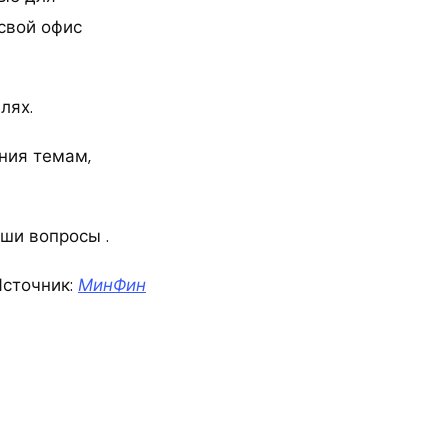
свой офис
лях.
ния темам,
аши вопросы .
сточник:
МинФин