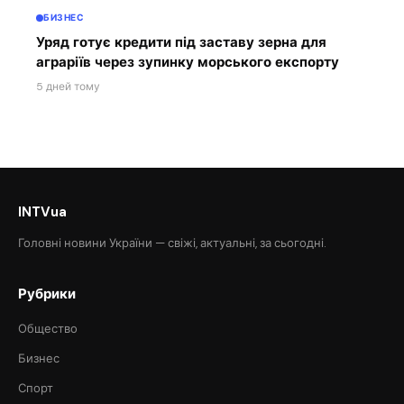
БИЗНЕС
Уряд готує кредити під заставу зерна для
аграріїв через зупинку морського експорту
5 дней тому
INTVua
Головні новини України — свіжі, актуальні, за сьогодні.
Рубрики
Общество
Бизнес
Спорт