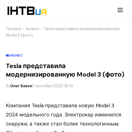
Перейти
до
контенту
Головна
›
Бизнес
›
Tesla представила модернизированную
Model 3 (фото)
БИЗНЕС
Tesla представила
модернизированную Model 3 (фото)
By
Олег Бевзя
/
1 сентября 2023, 16:01
Компания Tesla представила новую Model 3
2024 модельного года. Электрокар изменился
снаружи, а также стал более технологичным.