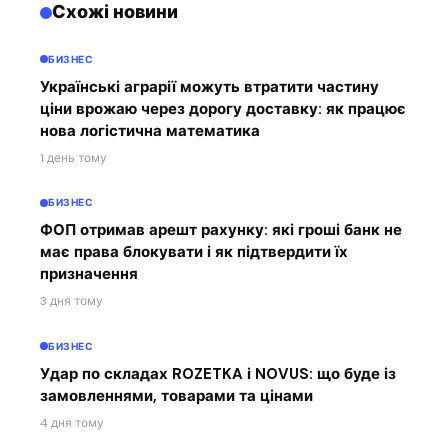
Схожі новини
БИЗНЕС
Українські аграрії можуть втратити частину
ціни врожаю через дорогу доставку: як працює
нова логістична математика
1 день тому
БИЗНЕС
ФОП отримав арешт рахунку: які гроші банк не
має права блокувати і як підтвердити їх
призначення
3 дня тому
БИЗНЕС
Удар по складах ROZETKA і NOVUS: що буде із
замовленнями, товарами та цінами
4 дня тому