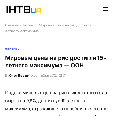
Перейти
до
контенту
Головна
›
Бизнес
›
Мировые цены на рис достигли 15-
летнего максимума —…
БИЗНЕС
Мировые цены на рис достигли 15-
летнего максимума — ООН
By
Олег Бевзя
/
10 сентября 2023, 21:01
Индекс мировых цен на рис с июля этого года
вырос на 9,8%, достигнув 15-летнего
максимума, отражающего перебои в торговле