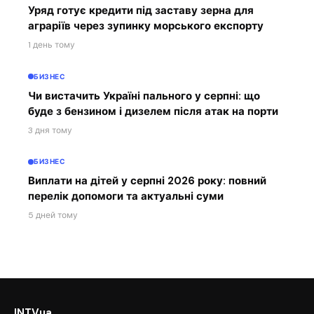
Уряд готує кредити під заставу зерна для
аграріїв через зупинку морського експорту
1 день тому
БИЗНЕС
Чи вистачить Україні пального у серпні: що
буде з бензином і дизелем після атак на порти
3 дня тому
БИЗНЕС
Виплати на дітей у серпні 2026 року: повний
перелік допомоги та актуальні суми
5 дней тому
INTVua