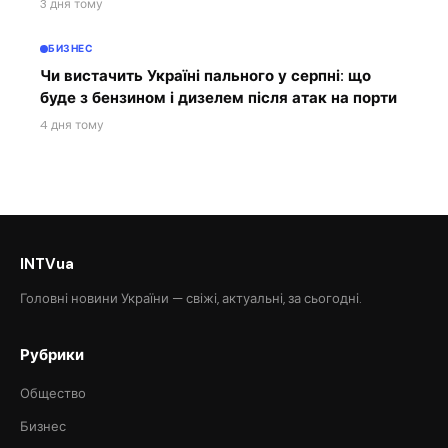
3 дня тому
БИЗНЕС
Чи вистачить Україні пального у серпні: що
буде з бензином і дизелем після атак на порти
4 дня тому
INTVua
Головні новини України — свіжі, актуальні, за сьогодні.
Рубрики
Общество
Бизнес