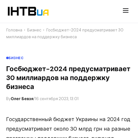
Перейти
до
контенту
Головна
›
Бизнес
›
Госбюджет-2024 предусматривает 30
миллиардов на поддержку бизнеса
БИЗНЕС
Госбюджет-2024 предусматривает
30 миллиардов на поддержку
бизнеса
By
Олег Бевзя
/
16 сентября 2023, 13:01
Государственный бюджет Украины на 2024 год
предусматривает около 30 млрд грн на разные