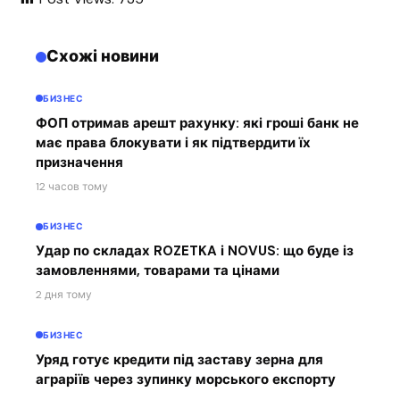
Схожі новини
БИЗНЕС
ФОП отримав арешт рахунку: які гроші банк не
має права блокувати і як підтвердити їх
призначення
12 часов тому
БИЗНЕС
Удар по складах ROZETKA і NOVUS: що буде із
замовленнями, товарами та цінами
2 дня тому
БИЗНЕС
Уряд готує кредити під заставу зерна для
аграріїв через зупинку морського експорту