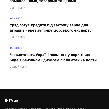
замовленнями, товарами та цінами
2 дня тому
БИЗНЕС
Уряд готує кредити під заставу зерна для
аграріїв через зупинку морського експорту
3 дня тому
БИЗНЕС
Чи вистачить Україні пального у серпні: що
буде з бензином і дизелем після атак на порти
5 дней тому
INTVua
Головні новини України — свіжі, актуальні, за сьогодні.