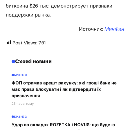
биткоина $26 тыс. демонстрирует признаки
поддержки рынка.
Источник:
МинФин
Post Views:
751
Схожі новини
БИЗНЕС
ФОП отримав арешт рахунку: які гроші банк не
має права блокувати і як підтвердити їх
призначення
23 часа тому
БИЗНЕС
Удар по складах ROZETKA і NOVUS: що буде із