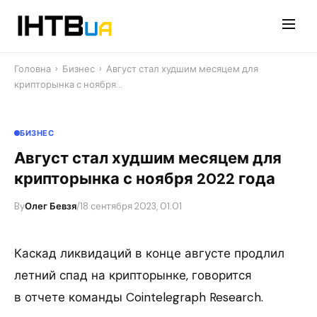
Перейти
до
контенту
Головна
›
Бизнес
›
Август стал худшим месяцем для
крипторынка с ноября…
БИЗНЕС
Август стал худшим месяцем для
крипторынка с ноября 2022 года
By
Олег Бевзя
/
18 сентября 2023, 01:01
Каскад ликвидаций в конце августе продлил
летний спад на крипторынке, говорится
в отчете команды Cointelegraph Research.