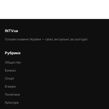
INTVua
Головні новини України — свіжі, актуальні, за сьогодні.
Рубрики
Общество
Бизнес
Спорт
В мире
Политика
Культура