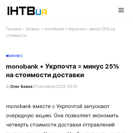
Перейти
до
контенту
Головна
›
Бизнес
›
monobank + Укрпочта = минус 25% на
стоимости…
БИЗНЕС
monobank + Укрпочта = минус 25%
на стоимости доставки
By
Олег Бевзя
/
21 сентября 2023, 05:01
monobank вместе с Укрпочтой запускают
очередную акцию. Она позволяет экономить
четверть стоимости доставки отправлений