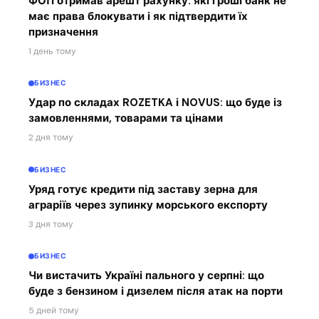
ФОП отримав арешт рахунку: які гроші банк не
має права блокувати і як підтвердити їх
призначення
1 день тому
БИЗНЕС
Удар по складах ROZETKA і NOVUS: що буде із
замовленнями, товарами та цінами
2 дня тому
БИЗНЕС
Уряд готує кредити під заставу зерна для
аграріїв через зупинку морського експорту
3 дня тому
БИЗНЕС
Чи вистачить Україні пального у серпні: що
буде з бензином і дизелем після атак на порти
5 дней тому