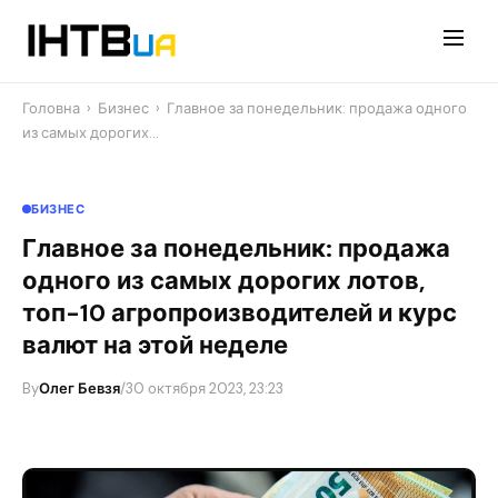
Перейти
до
контенту
Головна
›
Бизнес
›
Главное за понедельник: продажа одного
из самых дорогих…
БИЗНЕС
Главное за понедельник: продажа
одного из самых дорогих лотов,
топ-10 агропроизводителей и курс
валют на этой неделе
By
Олег Бевзя
/
30 октября 2023, 23:23