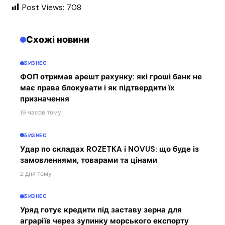
Post Views:
708
Схожі новини
БИЗНЕС
ФОП отримав арешт рахунку: які гроші банк не
має права блокувати і як підтвердити їх
призначення
19 часов тому
БИЗНЕС
Удар по складах ROZETKA і NOVUS: що буде із
замовленнями, товарами та цінами
2 дня тому
БИЗНЕС
Уряд готує кредити під заставу зерна для
аграріїв через зупинку морського експорту