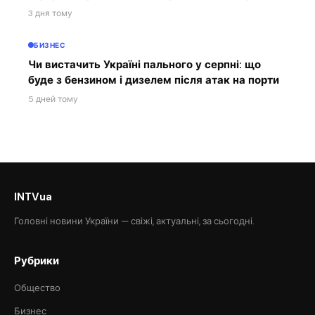
3 дня тому
БИЗНЕС
Чи вистачить Україні пального у серпні: що
буде з бензином і дизелем після атак на порти
5 дней тому
INTVua
Головні новини України — свіжі, актуальні, за сьогодні.
Рубрики
Общество
Бизнес