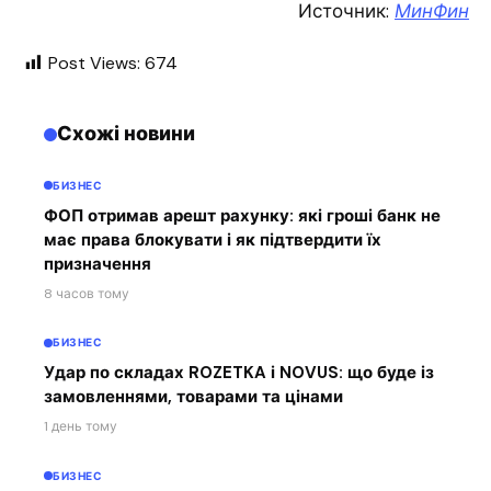
Источник:
МинФин
Post Views:
674
Схожі новини
БИЗНЕС
ФОП отримав арешт рахунку: які гроші банк не
має права блокувати і як підтвердити їх
призначення
8 часов тому
БИЗНЕС
Удар по складах ROZETKA і NOVUS: що буде із
замовленнями, товарами та цінами
1 день тому
БИЗНЕС