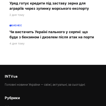
Уряд готує кредити під заставу зерна для
аграріїв через зупинку морського експорту
2 дня тому
БИЗНЕС
Чи вистачить Україні пального у серпні: що
буде з бензином і дизелем після атак на порти
4 дня тому
INTVua
Головні новини України — свіжі, актуальні, за сьогодні.
Рубрики