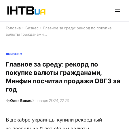
Перейти
до
контенту
Головна
›
Бизнес
›
Главное за среду: рекорд по покупке
валюты гражданами,…
БИЗНЕС
Главное за среду: рекорд по
покупке валюты гражданами,
Минфин посчитал продажи ОВГЗ за
год
By
Олег Бевзя
/
3 января 2024, 22:23
В декабре украинцы купили рекордный
за последние 11 лет объем валюты