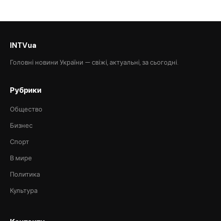
INTVua
Головні новини України — свіжі, актуальні, за сьогодні.
Рубрики
Общество
Бизнес
Спорт
В мире
Политика
Культура