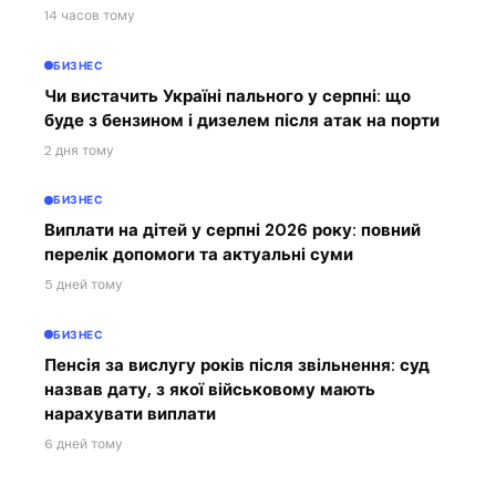
14 часов тому
БИЗНЕС
Чи вистачить Україні пального у серпні: що
буде з бензином і дизелем після атак на порти
2 дня тому
БИЗНЕС
Виплати на дітей у серпні 2026 року: повний
перелік допомоги та актуальні суми
5 дней тому
БИЗНЕС
Пенсія за вислугу років після звільнення: суд
назвав дату, з якої військовому мають
нарахувати виплати
6 дней тому