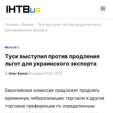
Перейти
до
контенту
Головна
›
Бизнес
›
Туск выступил против продления льгот
для украинского экспорта
БИЗНЕС
Туск выступил против продления
льгот для украинского экспорта
By
Олег Бевзя
/
16 января 2024, 02:23
Европейская комиссия предложит продлить
временную либерализацию торговли и другие
торговые преференции по определенным