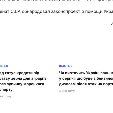
Сенат США обнародовал законопроект о помощи Укр
И
ИЗНЕС
БИЗНЕС
яд готує кредити під
Чи вистачить Україні пальн
ставу зерна для аграріїв
у серпні: що буде з бензино
рез зупинку морського
дизелем після атак на порт
спорту
3 дня тому
ень тому