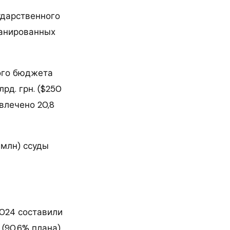
ударственного
ланированных
ого бюджета
рд. грн. ($250
влечено 20,8
 млн) ссуды
2024 составили
(90,6% плана).