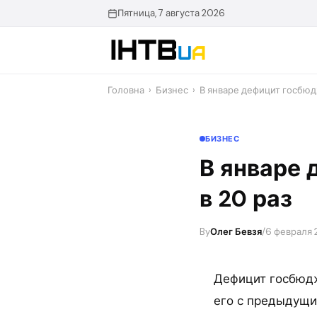
Перейти
Пятница, 7 августа 2026
до
контенту
Головна
›
Бизнес
›
В январе дефицит госбюд
БИЗНЕС
В январе 
в 20 раз
By
Олег Бевзя
/
6 февраля 
Дефицит госбюдж
его с предыдущи