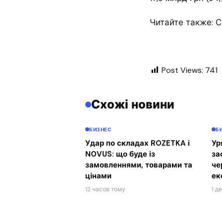
Читайте также: 
Post Views:
741
Схожі новини
БИЗНЕС
Б
Удар по складах ROZETKA і
Ур
NOVUS: що буде із
за
замовленнями, товарами та
че
цінами
ек
12 часов тому
1 д