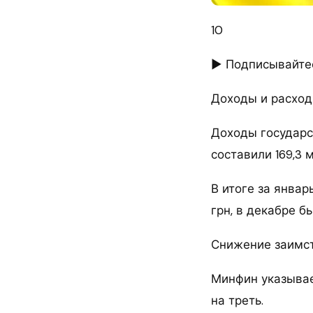
10
► Подписывайтес
Доходы и расхо
Доходы государс
составили 169,3 м
В итоге за янва
грн, в декабре бы
Снижение заимс
Минфин указывае
на треть.