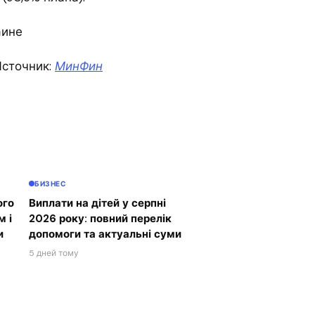
аине
сточник:
МинФин
БИЗНЕС
ого
Виплати на дітей у серпні
м і
2026 року: повний перелік
и
допомоги та актуальні суми
5 дней тому