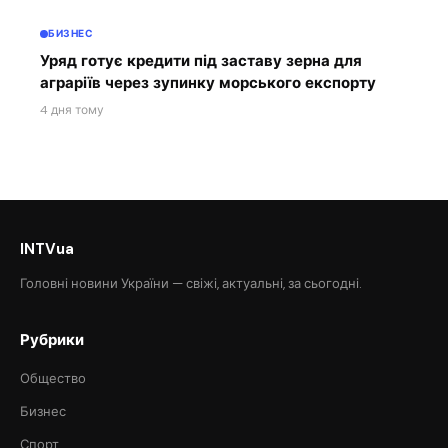
БИЗНЕС
Уряд готує кредити під заставу зерна для
аграріїв через зупинку морського експорту
4 дня тому
INTVua
Головні новини України — свіжі, актуальні, за сьогодні.
Рубрики
Общество
Бизнес
Спорт