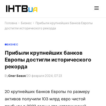
Перейти
до
контенту
Головна
›
Бизнес
›
Прибыли крупнейших банков Европы
достигли исторического рекорда
БИЗНЕС
Прибыли крупнейших банков
Европы достигли исторического
рекорда
By
Олег Бевзя
/
20 февраля 2024, 07:23
20 крупнейших банков Европы по размеру
активов получили 103 млрд евро чистой