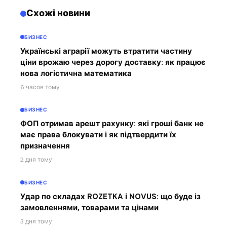
Схожі новини
БИЗНЕС
Українські аграрії можуть втратити частину
ціни врожаю через дорогу доставку: як працює
нова логістична математика
6 часов тому
БИЗНЕС
ФОП отримав арешт рахунку: які гроші банк не
має права блокувати і як підтвердити їх
призначення
2 дня тому
БИЗНЕС
Удар по складах ROZETKA і NOVUS: що буде із
замовленнями, товарами та цінами
3 дня тому