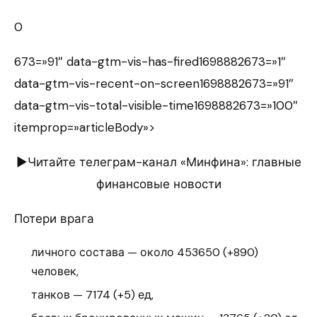
0
673=»91″ data-gtm-vis-has-fired1698882673=»1″
data-gtm-vis-recent-on-screen1698882673=»91″
data-gtm-vis-total-visible-time1698882673=»100″
itemprop=»articleBody»>
►Читайте телеграм-канал «Минфина»: главные
финансовые новости
Потери врага
личного состава — около 453650 (+890)
человек,
танков — 7174 (+5) ед,