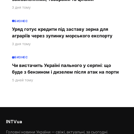
3 дня тому
БИЗНЕС
Уряд готує кредити під заставу зерна для
аграріїв через зупинку морського експорту
3 дня тому
БИЗНЕС
Чи вистачить Україні пального у серпні: що
буде з бензином і дизелем після атак на порти
5 дней тому
INTVua
Головні новини України — свіжі, актуальні, за сьогодні.