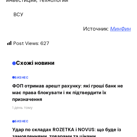
инвестиции, технологии
ВСУ
Источник:
МинФин
Post Views:
627
Схожі новини
БИЗНЕС
ФОП отримав арешт рахунку: які гроші банк не
має права блокувати і як підтвердити їх
призначення
1 день тому
БИЗНЕС
Удар по складах ROZETKA і NOVUS: що буде із
замовленнями, товарами та цінами