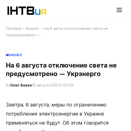
Перейти
до
контенту
Головна
›
Бизнес
›
На 6 августа отключение света не
предусмотрено —…
БИЗНЕС
На 6 августа отключение света не
предусмотрено — Укрэнерго
By
Олег Бевзя
/
6 августа 2024, 00:23
Завтра, 6 августа, меры по ограничению
потребления электроэнергии в Украине
применяться не будут. Об этом говорится