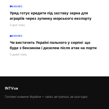
БИЗНЕС
Уряд готує кредити під заставу зерна для
аграріїв через зупинку морського експорту
3 дня тому
БИЗНЕС
Чи вистачить Україні пального у серпні: що
буде з бензином і дизелем після атак на порти
5 дней тому
INTVua
Головні новини України — свіжі, актуальні, за сьогодні.