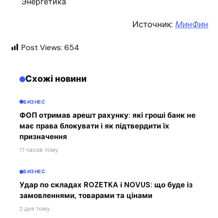
Энергетика
Источник:
МинФин
Post Views:
654
Схожі новини
БИЗНЕС
ФОП отримав арешт рахунку: які гроші банк не
має права блокувати і як підтвердити їх
призначення
17 часов тому
БИЗНЕС
Удар по складах ROZETKA і NOVUS: що буде із
замовленнями, товарами та цінами
2 дня тому