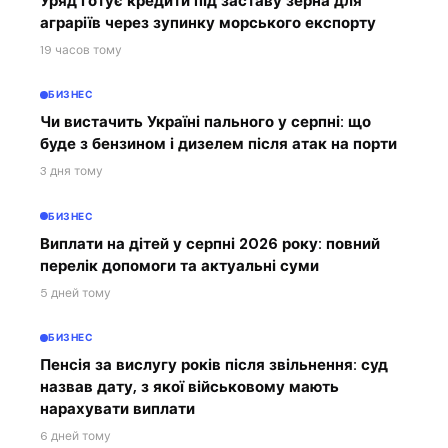
Уряд готує кредити під заставу зерна для
аграріїв через зупинку морського експорту
19 часов тому
БИЗНЕС
Чи вистачить Україні пального у серпні: що
буде з бензином і дизелем після атак на порти
3 дня тому
БИЗНЕС
Виплати на дітей у серпні 2026 року: повний
перелік допомоги та актуальні суми
5 дней тому
БИЗНЕС
Пенсія за вислугу років після звільнення: суд
назвав дату, з якої військовому мають
нарахувати виплати
6 дней тому