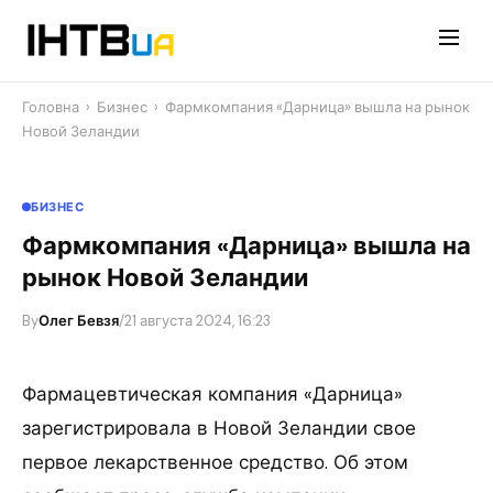
Перейти
до
контенту
Головна
›
Бизнес
›
Фармкомпания «Дарница» вышла на рынок
Новой Зеландии
БИЗНЕС
Фармкомпания «Дарница» вышла на
рынок Новой Зеландии
By
Олег Бевзя
/
21 августа 2024, 16:23
Фармацевтическая компания «Дарница»
зарегистрировала в Новой Зеландии свое
первое лекарственное средство. Об этом