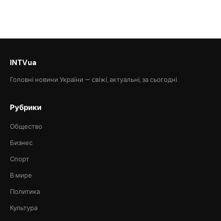
INTVua
Головні новини України — свіжі, актуальні, за сьогодні.
Рубрики
Общество
Бизнес
Спорт
В мире
Политика
Культура