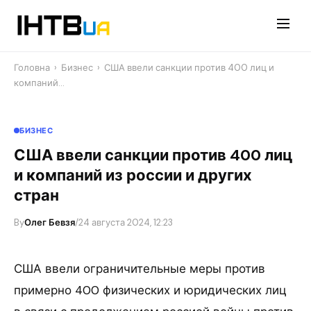
Перейти
до
контенту
Головна
›
Бизнес
›
США ввели санкции против 400 лиц и
компаний…
БИЗНЕС
США ввели санкции против 400 лиц
и компаний из россии и других
стран
By
Олег Бевзя
/
24 августа 2024, 12:23
США ввели ограничительные меры против
примерно 400 физических и юридических лиц