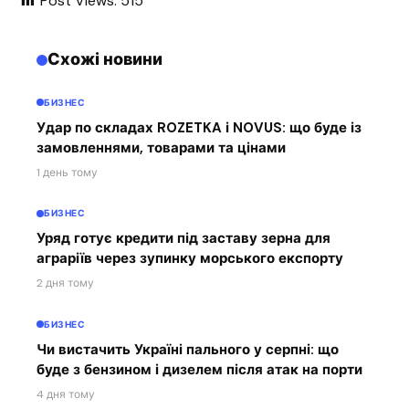
Post Views:
515
Схожі новини
БИЗНЕС
Удар по складах ROZETKA і NOVUS: що буде із
замовленнями, товарами та цінами
1 день тому
БИЗНЕС
Уряд готує кредити під заставу зерна для
аграріїв через зупинку морського експорту
2 дня тому
БИЗНЕС
Чи вистачить Україні пального у серпні: що
буде з бензином і дизелем після атак на порти
4 дня тому