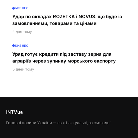
БИЗНЕС
Удар по складах ROZETKA і NOVUS: що буде із
замовленнями, товарами та цінами
4 дня тому
БИЗНЕС
Уряд готує кредити під заставу зерна для
аграріїв через зупинку морського експорту
5 дней тому
INTVua
Головні новини України — свіжі, актуальні, за сьогодні.