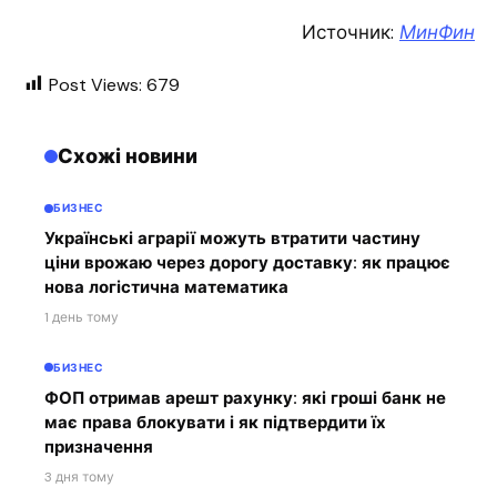
Источник:
МинФин
Post Views:
679
Схожі новини
БИЗНЕС
Українські аграрії можуть втратити частину
ціни врожаю через дорогу доставку: як працює
нова логістична математика
1 день тому
БИЗНЕС
ФОП отримав арешт рахунку: які гроші банк не
має права блокувати і як підтвердити їх
призначення
3 дня тому