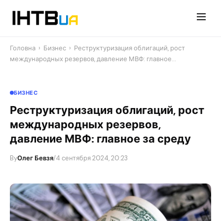
Перейти
до
контенту
Головна
›
Бизнес
›
Реструктуризация облигаций, рост
международных резервов, давление МВФ: главное…
БИЗНЕС
Реструктуризация облигаций, рост
международных резервов,
давление МВФ: главное за среду
By
Олег Бевзя
/
4 сентября 2024, 20:23