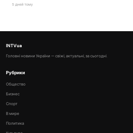
5 дней тому
INTVua
Головні новини України — свіжі, актуальні, за сьогодні.
Рубрики
Общество
Бизнес
Спорт
В мире
Политика