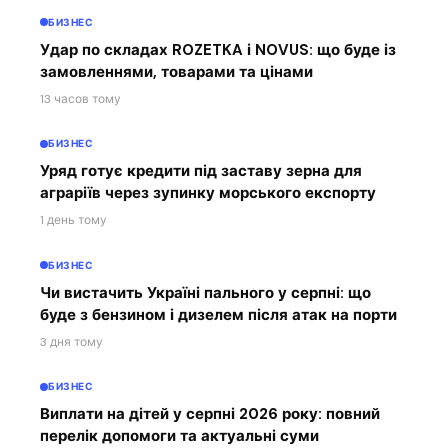
БИЗНЕС
Удар по складах ROZETKA і NOVUS: що буде із
замовленнями, товарами та цінами
13 часов тому
БИЗНЕС
Уряд готує кредити під заставу зерна для
аграріїв через зупинку морського експорту
1 день тому
БИЗНЕС
Чи вистачить Україні пального у серпні: що
буде з бензином і дизелем після атак на порти
3 дня тому
БИЗНЕС
Виплати на дітей у серпні 2026 року: повний
перелік допомоги та актуальні суми