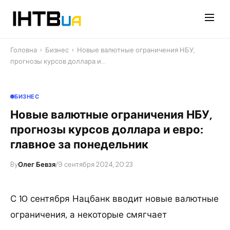
Перейти
до
контенту
Головна
›
Бизнес
›
Новые валютные ограничения НБУ,
прогнозы курсов доллара и…
БИЗНЕС
Новые валютные ограничения НБУ,
прогнозы курсов доллара и евро:
главное за понедельник
By
Олег Бевзя
/
9 сентября 2024, 20:23
С 10 сентября Нацбанк вводит новые валютные
ограничения, а некоторые смягчает