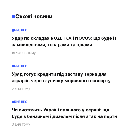
Схожі новини
БИЗНЕС
Удар по складах ROZETKA і NOVUS: що буде із
замовленнями, товарами та цінами
16 часов тому
БИЗНЕС
Уряд готує кредити під заставу зерна для
аграріїв через зупинку морського експорту
2 дня тому
БИЗНЕС
Чи вистачить Україні пального у серпні: що
буде з бензином і дизелем після атак на порти
3 дня тому