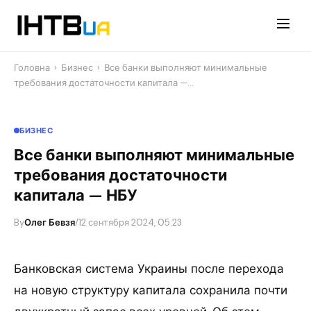
Перейти
до
контенту
Головна
›
Бизнес
›
Все банки выполняют минимальные
требования достаточности капитала —…
БИЗНЕС
Все банки выполняют минимальные
требования достаточности
капитала — НБУ
By
Олег Бевзя
/
12 сентября 2024, 05:23
Банковская система Украины после перехода
на новую структуру капитала сохранила почти