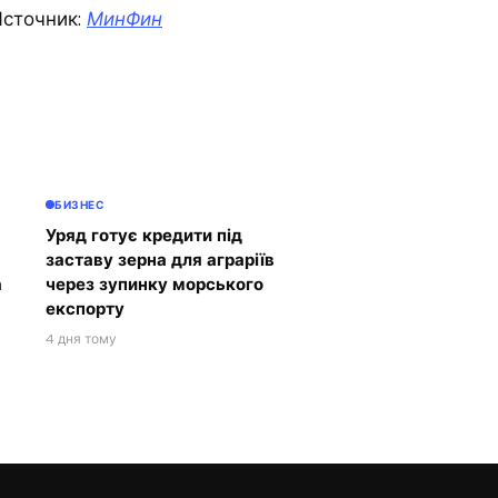
сточник:
МинФин
БИЗНЕС
Уряд готує кредити під
заставу зерна для аграріїв
а
через зупинку морського
експорту
4 дня тому