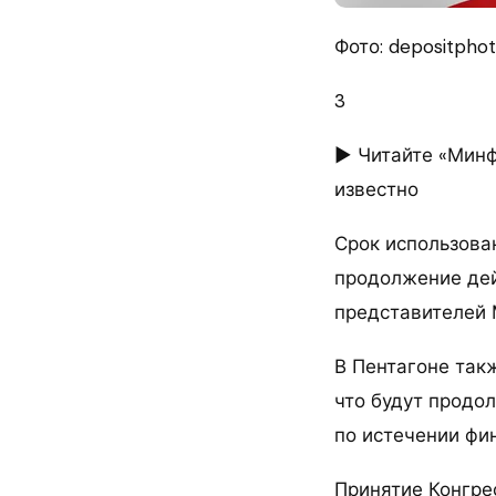
Фото: depositpho
3
► Читайте «Минф
известно
Срок использова
продолжение дей
представителей 
В Пентагоне так
что будут продо
по истечении фи
Принятие Конгре