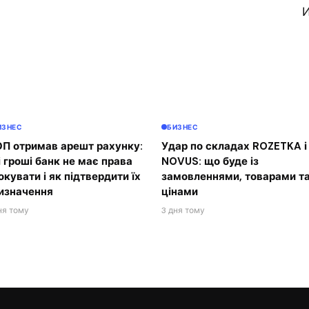
И
ИЗНЕС
БИЗНЕС
П отримав арешт рахунку:
Удар по складах ROZETKA і
і гроші банк не має права
NOVUS: що буде із
окувати і як підтвердити їх
замовленнями, товарами т
изначення
цінами
ня тому
3 дня тому