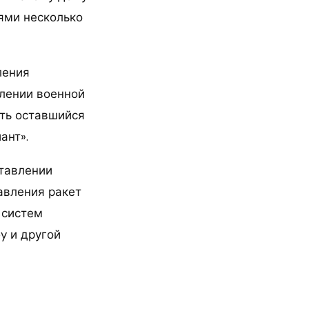
ями несколько
ления
лении военной
ать оставшийся
ант».
ставлении
авления ракет
 систем
y и другой