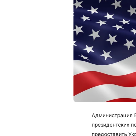
Администрация Б
президентских п
предоставить Ук