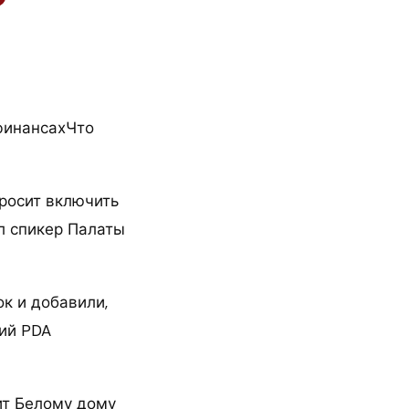
 финансахЧто
просит включить
л спикер Палаты
к и добавили,
чий PDA
ит Белому дому