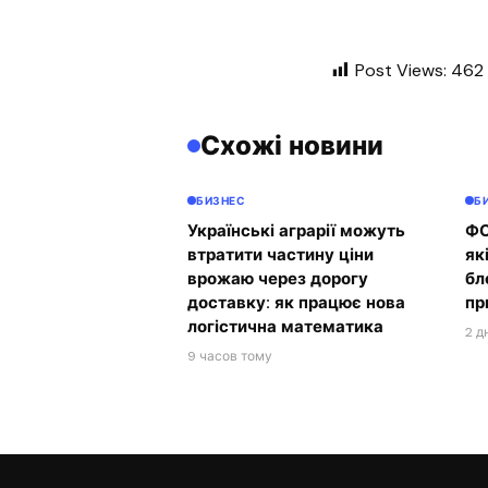
Post Views:
462
Схожі новини
БИЗНЕС
Б
Українські аграрії можуть
ФО
втратити частину ціни
як
врожаю через дорогу
бл
доставку: як працює нова
пр
логістична математика
2 д
9 часов тому