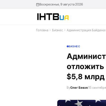
Перейти
Воскресенье, 9 августа 2026
до
контенту
Головна
›
Бизнес
›
Администрация Байдена 
БИЗНЕС
Админист
отложить
$5,8 млрд
By
Олег Бевзя
/
15 сентября