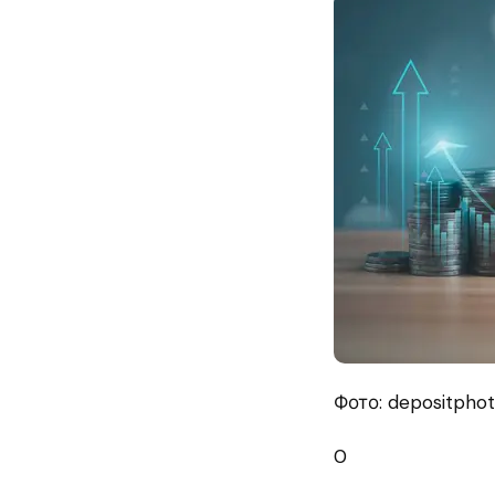
Фото: depositpho
0