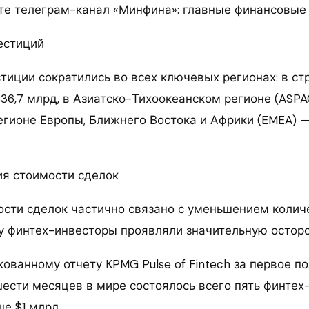
е телеграм-канал «Минфина»: главные финансовые
естиций
тиции сократились во всех ключевых регионах: в с
$36,7 млрд, в Азиатско-Тихоокеанском регионе (ASPA
регионе Европы, Ближнего Востока и Африки (EMEA) — 
я стоимости сделок
сти сделок частично связано с уменьшением колич
ку финтех-инвесторы проявляли значительную остор
ованному отчету KPMG Pulse of Fintech за первое п
 шести месяцев в мире состоялось всего пять финте
е $1 млрд.