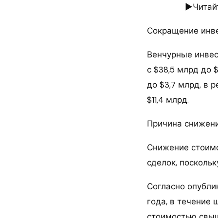
►Читайт
Сокращение инв
Венчурные инвес
с $38,5 млрд до 
до $3,7 млрд, в 
$11,4 млрд.
Причина снижени
Снижение стоимо
сделок, посколь
Согласно опублик
года, в течение
стоимостью свыш