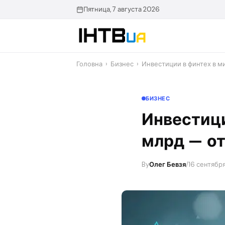
Перейти
Пятница, 7 августа 2026
до
контенту
Головна
›
Бизнес
›
Инвестиции в финтех в ми
БИЗНЕС
Инвестици
млрд — о
By
Олег Бевзя
/
16 сентября