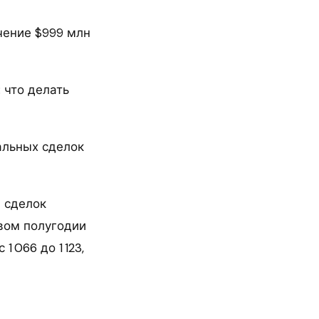
чение $999 млн
 что делать
альных сделок
 сделок
рвом полугодии
 066 до 1 123,