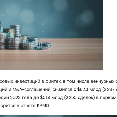
овых инвестиций в финтех, в том числе венчурных 
ий и M&A-соглашений, снизился с $62,3 млрд (2 287 
дии 2023 года до $51,9 млрд (2 255 сделок) в перво
ворится в отчете KPMG.