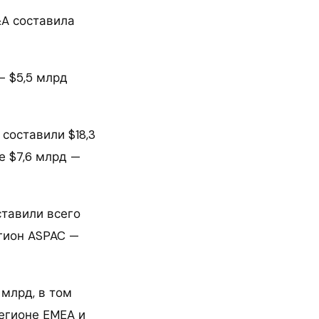
&A составила
— $5,5 млрд
составили $18,3
е $7,6 млрд —
ставили всего
егион ASPAC —
 млрд, в том
регионе EMEA и