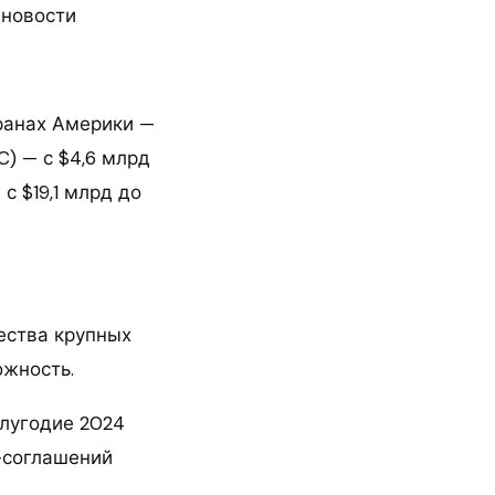
 новости
транах Америки —
C) — с $4,6 млрд
с $19,1 млрд до
ества крупных
ожность.
олугодие 2024
х-соглашений