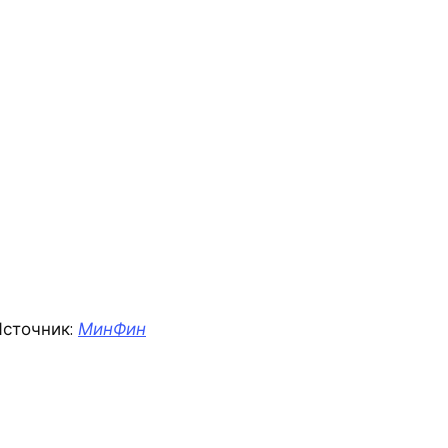
сточник:
МинФин