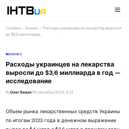
Перейти
до
контенту
Головна
›
Бизнес
›
Расходы украинцев на лекарства выросли
до $3,6 миллиарда…
БИЗНЕС
Расходы украинцев на лекарства
выросли до $3,6 миллиарда в год —
исследование
By
Олег Бевзя
/
19 сентября 2024, 11:23
Объем рынка лекарственных средств Украины
по итогам 2023 года в денежном выражении