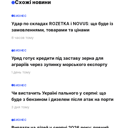
Схожі новини
БИЗНЕС
Удар по складах ROZETKA і NOVUS: що буде із
замовленнями, товарами та цінами
8 часов тому
БИЗНЕС
Уряд готує кредити під заставу зерна для
аграріїв через зупинку морського експорту
1 день тому
БИЗНЕС
Чи вистачить Україні пального у серпні: що
буде з бензином і дизелем після атак на порти
3 дня тому
БИЗНЕС
Виплати на дітей у серпні 2026 року: повний