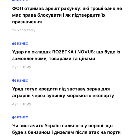
БИЗНЕС
ФОП отримав арешт рахунку: які гроші банк не
має права блокувати і як підтвердити їх
призначення
22 часа тому
БИЗНЕС
Удар по складах ROZETKA і NOVUS: що буде із
замовленнями, товарами та цінами
2 дня тому
БИЗНЕС
Уряд готує кредити під заставу зерна для
аграріїв через зупинку морського експорту
3 дня тому
БИЗНЕС
Чи вистачить Україні пального у серпні: що
буде з бензином і дизелем після атак на порти