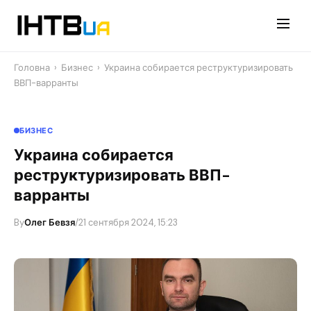
Перейти
до
контенту
Головна
›
Бизнес
›
Украина собирается реструктуризировать
ВВП-варранты
БИЗНЕС
Украина собирается
реструктуризировать ВВП-
варранты
By
Олег Бевзя
/
21 сентября 2024, 15:23