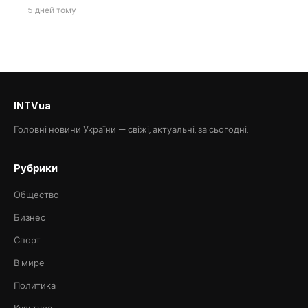
5 дней тому
INTVua
Головні новини України — свіжі, актуальні, за сьогодні.
Рубрики
Общество
Бизнес
Спорт
В мире
Политика