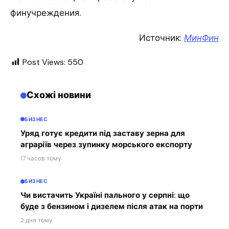
финучреждения.
Источник:
МинФин
Post Views:
550
Схожі новини
БИЗНЕС
Уряд готує кредити під заставу зерна для
аграріїв через зупинку морського експорту
17 часов тому
БИЗНЕС
Чи вистачить Україні пального у серпні: що
буде з бензином і дизелем після атак на порти
2 дня тому