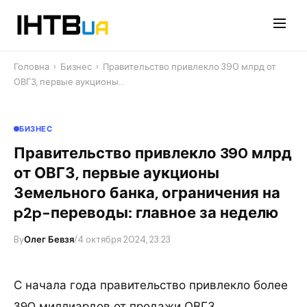
Перейти
до
контенту
Головна
›
Бизнес
›
Правительство привлекло 390 млрд от
ОВГЗ, первые аукционы…
БИЗНЕС
Правительство привлекло 390 млрд
от ОВГЗ, первые аукционы
Земельного банка, ограничения на
p2p-переводы: главное за неделю
By
Олег Бевзя
/
4 октября 2024, 23:23
С начала года правительство привлекло более
390 миллиардов от продажи ОВГЗ