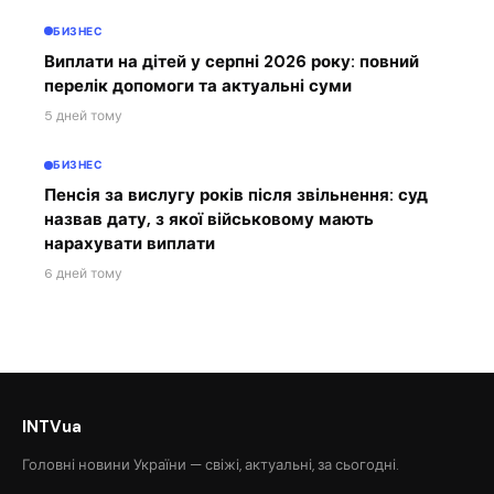
БИЗНЕС
Виплати на дітей у серпні 2026 року: повний
перелік допомоги та актуальні суми
5 дней тому
БИЗНЕС
Пенсія за вислугу років після звільнення: суд
назвав дату, з якої військовому мають
нарахувати виплати
6 дней тому
INTVua
Головні новини України — свіжі, актуальні, за сьогодні.