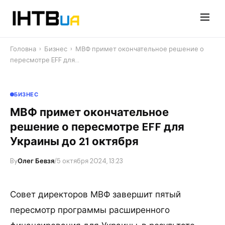
Перейти
до
контенту
Головна
›
Бизнес
›
МВФ примет окончательное решение о
пересмотре EFF для…
БИЗНЕС
МВФ примет окончательное
решение о пересмотре EFF для
Украины до 21 октября
By
Олег Бевзя
/
5 октября 2024, 13:23
Совет директоров МВФ завершит пятый
пересмотр программы расширенного