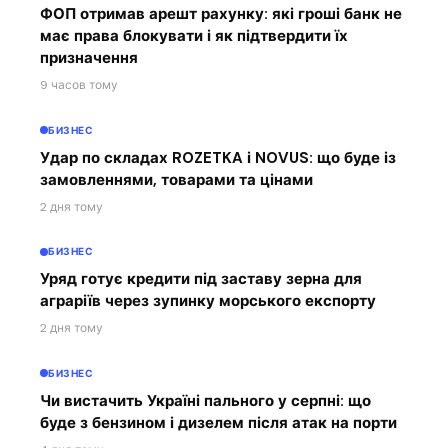
ФОП отримав арешт рахунку: які гроші банк не
має права блокувати і як підтвердити їх
призначення
9 часов тому
БИЗНЕС
Удар по складах ROZETKA і NOVUS: що буде із
замовленнями, товарами та цінами
2 дня тому
БИЗНЕС
Уряд готує кредити під заставу зерна для
аграріїв через зупинку морського експорту
2 дня тому
БИЗНЕС
Чи вистачить Україні пального у серпні: що
буде з бензином і дизелем після атак на порти