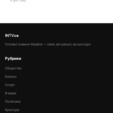
4 дня тому
INTVua
Головні новини України — свіжі, актуальні, за сьогодні.
Рубрики
Общество
Бизнес
Спорт
В мире
Политика
Культура