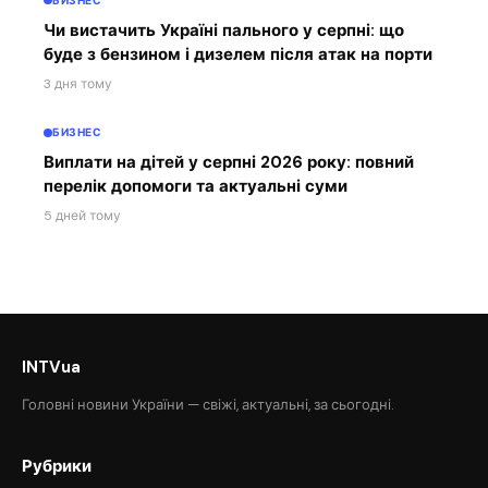
БИЗНЕС
Чи вистачить Україні пального у серпні: що
буде з бензином і дизелем після атак на порти
3 дня тому
БИЗНЕС
Виплати на дітей у серпні 2026 року: повний
перелік допомоги та актуальні суми
5 дней тому
INTVua
Головні новини України — свіжі, актуальні, за сьогодні.
Рубрики